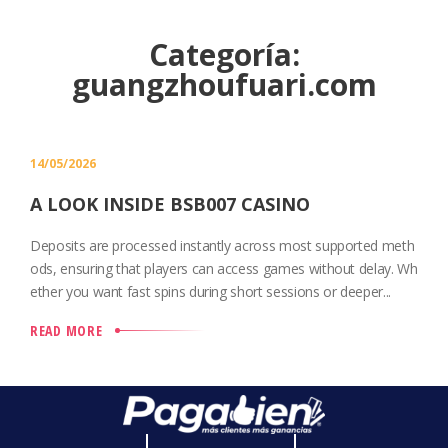
Categoría:
guangzhoufuari.com
14/05/2026
A LOOK INSIDE BSB007 CASINO
Deposits are processed instantly across most supported meth
ods, ensuring that players can access games without delay. Wh
ether you want fast spins during short sessions or deeper...
READ MORE