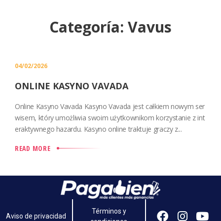
Categoría:
Vavus
04/02/2026
ONLINE KASYNO VAVADA
Online Kasyno Vavada Kasyno Vavada jest całkiem nowym ser
wisem, który umożliwia swoim użytkownikom korzystanie z int
eraktywnego hazardu. Kasyno online traktuje graczy z...
READ MORE
Términos y
Aviso de privacidad