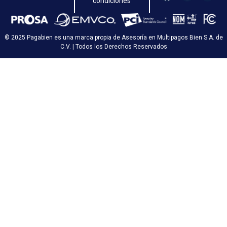
condiciones
© 2025 Pagabien es una marca propia de Asesoría en Multipagos Bien S.A. de
C.V. | Todos los Derechos Reservados