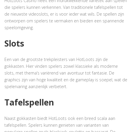
HotLoots Casino heeft een indrukwekkende variëteit aan spellen
die spelers kunnen verkennen. Van traditionele tafelspellen tot
de nieuwste videoslots, er is voor ieder wat wils. De spellen zijn
ontworpen om spelers te vermaken en bieden een spannende
speelomgeving.
Slots
Een van de grootste trekpleisters van HotLoots zijn de
gokkasten. Hier vinden spelers zowel klassieke als moderne
slots, met thema’s variërend van avontuur tot fantasie. De
graphics zijn van hoge kwaliteit en de gameplay is soepel, wat de
spelervaring aanzienlijk verbetert.
Tafelspellen
Naast gokkasten biedt HotLoots ook een breed scala aan
tafelspellen. Spelers kunnen genieten van varianten van
populaire spellen zoals blackjack, roulette en baccarat. De