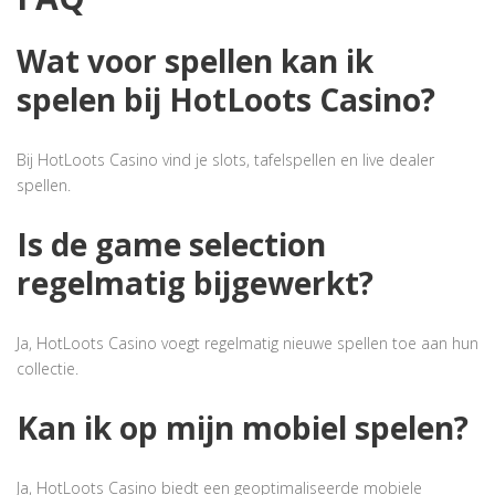
Wat voor spellen kan ik
spelen bij HotLoots Casino?
Bij HotLoots Casino vind je slots, tafelspellen en live dealer
spellen.
Is de game selection
regelmatig bijgewerkt?
Ja, HotLoots Casino voegt regelmatig nieuwe spellen toe aan hun
collectie.
Kan ik op mijn mobiel spelen?
Ja, HotLoots Casino biedt een geoptimaliseerde mobiele