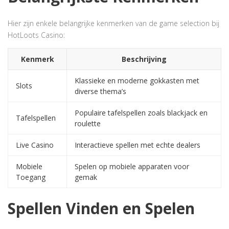
Hier zijn enkele belangrijke kenmerken van de game selection bij
HotLoots Casino:
Kenmerk
Beschrijving
Klassieke en moderne gokkasten met
Slots
diverse thema’s
Populaire tafelspellen zoals blackjack en
Tafelspellen
roulette
Live Casino
Interactieve spellen met echte dealers
Mobiele
Spelen op mobiele apparaten voor
Toegang
gemak
Spellen Vinden en Spelen