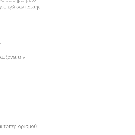
χνω εγώ σαν παίκτης
;
αυξάνει την
αυτοπεριορισμού;