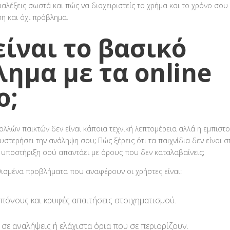
ιαλέξεις σωστά και πώς να διαχειριστείς το χρήμα και το χρόνο σου 
η και όχι πρόβλημα.
είναι το βασικό
ημα με τα online
ο;
λλών παικτών δεν είναι κάποια τεχνική λεπτομέρεια αλλά η εμπιστο
στερήσει την ανάληψη σου; Πώς ξέρεις ότι τα παιχνίδια δεν είναι στη
η υποστήριξη σού απαντάει με όρους που δεν καταλαβαίνεις;
ισμένα προβλήματα που αναφέρουν οι χρήστες είναι:
πόνους και κρυφές απαιτήσεις στοιχηματισμού.
σε αναλήψεις ή ελάχιστα όρια που σε περιορίζουν.