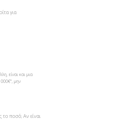
οίτα για
η, είναι και μια
000€", μην
ς το ποσό; Αν είναι