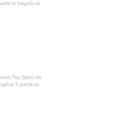
ώστε το παιχνίδι να
σύνη. Πώς ξέρεις ότι
μένα; Τι γίνεται αν