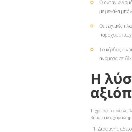
Ο ανταγωνισμό
με μεγάλα μπόν
Οι τεχνικές πλ
παρόχους παιχν
Το κέρδος είνα
ανάμεσα σε δίκ
Η λύσ
αξιόπ
Τι χρειάζεται για να
βήματα και χαρακτηρι
Διαφανής αδειο