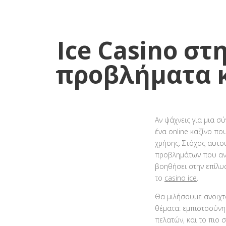
Ice Casino στ
προβλήματα κ
Αν ψάχνεις για μια σ
ένα online καζίνο πο
χρήσης. Στόχος αυτο
προβλημάτων που αντι
βοηθήσει στην επίλυσ
το
casino ice
.
Θα μιλήσουμε ανοιχτ
θέματα: εμπιστοσύνη 
πελατών, και το πιο