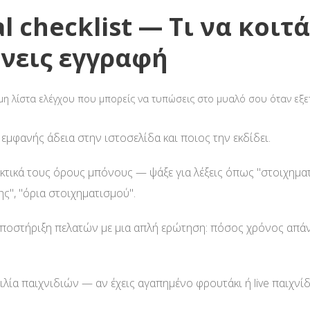
al checklist — Τι να κοιτ
άνεις εγγραφή
η λίστα ελέγχου που μπορείς να τυπώσεις στο μυαλό σου όταν εξετ
 εμφανής άδεια στην ιστοσελίδα και ποιος την εκδίδει.
τικά τους όρους μπόνους — ψάξε για λέξεις όπως "στοιχηματ
ς", "όρια στοιχηματισμού".
ποστήριξη πελατών με μια απλή ερώτηση: πόσος χρόνος απάντ
κιλία παιχνιδιών — αν έχεις αγαπημένο φρουτάκι ή live παιχνί