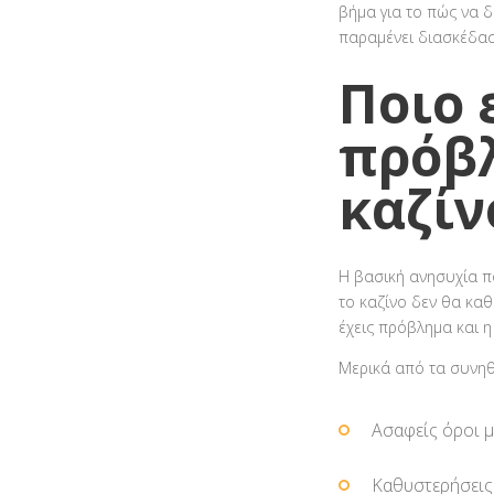
βήμα για το πώς να δ
παραμένει διασκέδασ
Ποιο 
πρόβλ
καζίν
Η βασική ανησυχία πο
το καζίνο δεν θα καθυ
έχεις πρόβλημα και 
Μερικά από τα συνηθ
Ασαφείς όροι μ
Καθυστερήσεις 