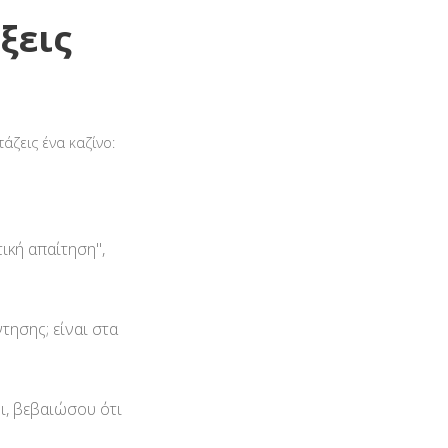
άξεις
άζεις ένα καζίνο:
ική απαίτηση",
ησης; είναι στα
δι, βεβαιώσου ότι