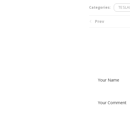
Categories:
TESLA
Prev