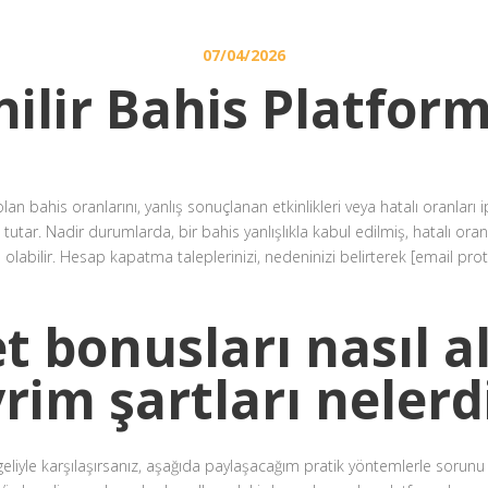
07/04/2026
nilir Bahis Platfor
olan bahis oranlarını, yanlış sonuçlanan etkinlikleri veya hatalı oranları
 tutar. Nadir durumlarda, bir bahis yanlışlıkla kabul edilmiş, hatalı or
olabilir. Hesap kapatma taleplerinizi, nedeninizi belirterek [email pro
t bonusları nasıl al
rim şartları nelerd
liyle karşılaşırsanız, aşağıda paylaşacağım pratik yöntemlerle sorunu k