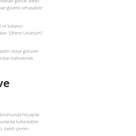
ınlanan güncel adres
an güvenli olmayabilir
 ve kullanıcı
 alan ‘Şifremi Unuttum?
r adım öteye götüren
ığından bahsetmek
ve
esi durumunda hesaplar
unlarda kullanılabilir
, belirli çevrim