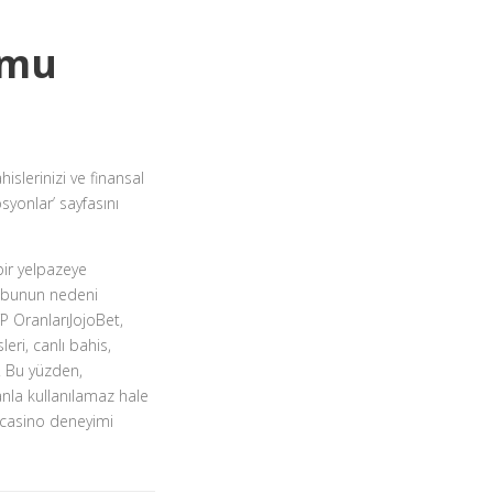
 mu
islerinizi ve finansal
syonlar’ sayfasını
bir yelpazeye
r; bunun nedeni
 OranlarıJojoBet,
eri, canlı bahis,
. Bu yüzden,
nla kullanılamaz hale
ir casino deneyimi