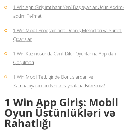
1 Win App Giriş İmtihanı: Yeni Başlayanlar Üçün Addım-
addım Təlimat
1 Win Mobil Proqramında Ödəniş Metodları və Sürətli
Çıxarışlar
1 Win Kazinosunda Canlı Diler Oyunlarına App-dən
Qoşulmaq
1 Win Mobil Tətbiqində Bonuslardan və
Kampaniyalardan Necə Faydalana Bilərsiniz?
1 Win App Giriş: Mobil
Oyun Üstünlükləri və
Rahatlığı