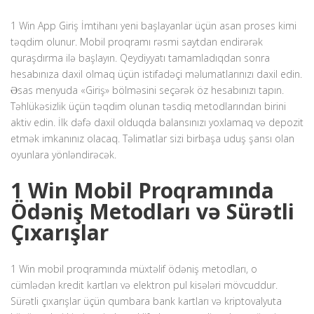
1 Win App Giriş İmtihanı yeni başlayanlar üçün asan proses kimi
təqdim olunur. Mobil proqramı rəsmi saytdan endirərək
quraşdırma ilə başlayın. Qeydiyyatı tamamladıqdan sonra
hesabınıza daxil olmaq üçün istifadəçi məlumatlarınızı daxil edin.
Əsas menyuda «Giriş» bölməsini seçərək öz hesabınızı tapın.
Təhlükəsizlik üçün təqdim olunan təsdiq metodlarından birini
aktiv edin. İlk dəfə daxil olduqda balansınızı yoxlamaq və depozit
etmək imkanınız olacaq. Təlimatlar sizi birbaşa uduş şansı olan
oyunlara yönləndirəcək.
1 Win Mobil Proqramında
Ödəniş Metodları və Sürətli
Çıxarışlar
1 Win mobil proqramında müxtəlif ödəniş metodları, o
cümlədən kredit kartları və elektron pul kisələri mövcuddur.
Sürətli çıxarışlar üçün qumbara bank kartları və kriptovalyuta