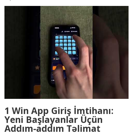
1 Win App Giriş İmtihanı:
Yeni Başlayanlar Üçün
Addım-addım Təlimat