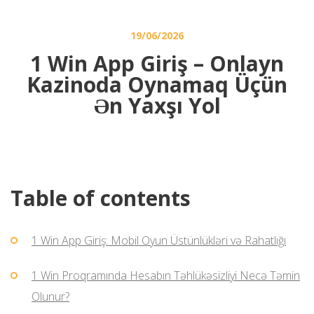
19/06/2026
1 Win App Giriş – Onlayn
Kazinoda Oynamaq Üçün
Ən Yaxşı Yol
Table of contents
1 Win App Giriş: Mobil Oyun Üstünlükləri və Rahatlığı
1 Win Proqramında Hesabın Təhlükəsizliyi Necə Təmin
Olunur?