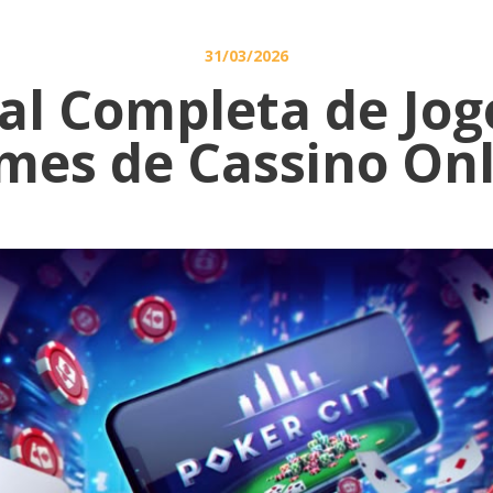
31/03/2026
tal Completa de Jog
mes de Cassino Onl