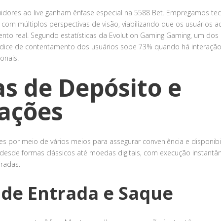
uidores ao live ganham ênfase especial na 5588 Bet. Empregamos te
com múltiplos perspectivas de visão, viabilizando que os usuário
 real. Segundo estatísticas da Evolution Gaming Gaming, um dos p
a índice de contentamento dos usuários sobe 73% quando há interaçã
ionais.
s de Depósito e
ações
 por meio de vários meios para assegurar conveniência e disponibi
desde formas clássicos até moedas digitais, com execução instantâ
iradas.
de Entrada e Saque