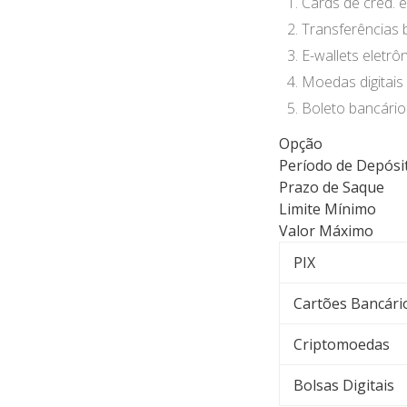
Cards de créd. 
Transferências 
E-wallets eletrôn
Moedas digitais 
Boleto bancário
Opção
Período de Depósi
Prazo de Saque
Limite Mínimo
Valor Máximo
PIX
Cartões Bancári
Criptomoedas
Bolsas Digitais