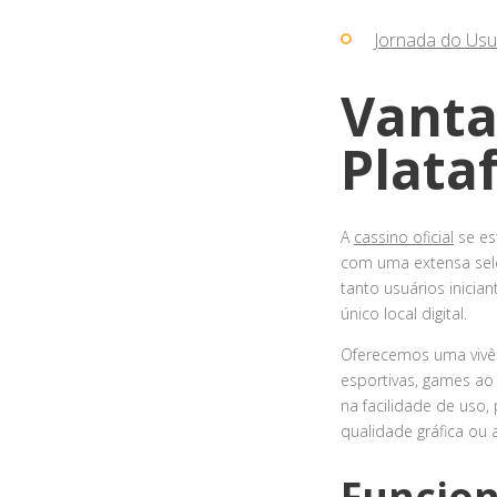
Jornada do Usu
Vanta
Plata
A
cassino oficial
se es
com uma extensa sele
tanto usuários inici
único local digital.
Oferecemos uma vivên
esportivas, games ao 
na facilidade de uso
qualidade gráfica ou
Funcion