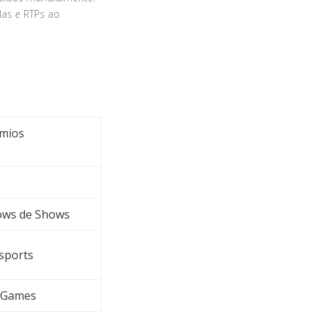
las e RTPs ao
êmios
hows de Shows
-sports
a Games