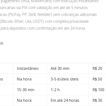
e pagamento (Visa, Mastercard) com execução instantâneo
bancárias via PIX com validação em até de 5 minutos
icas (PicPay, PP, Skrill, Neteller) sem cobranças adicionais
(Bitcoin, Ether, Lite, USDT) com completa privacidade
 para depósitos com confirmação em até 24 horas
to
Instantâneo
Até 30 min
R$ 20
os
Na hora
3-5 d.úteis úteis
R$ 50
15-30 min
1-2 h
R$ 100
Na hora
Em até 24 horas
R$ 30