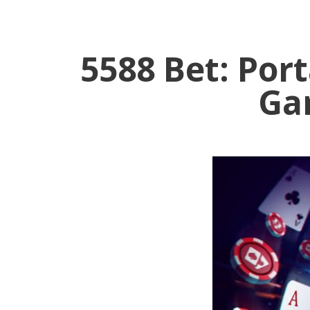
5588 Bet: Por
Ga