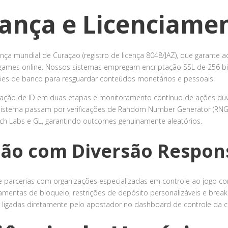
ança e Licenciame
nça mundial de Curaçao (registro de licença 8048/JAZ), que garante
ames online. Nossos sistemas empregam encriptação SSL de 256 bit
ições de banco para resguardar conteúdos monetários e pessoais.
ação de ID em duas etapas e monitoramento contínuo de ações duv
sistema passam por verificações de Random Number Generator (RNG)
h Labs e GL, garantindo outcomes genuinamente aleatórios.
ão com Diversão Respon
e parcerias com organizações especializadas em controle ao jogo co
ramentas de bloqueio, restrições de depósito personalizáveis e br
r ligadas diretamente pelo apostador no dashboard de controle da c