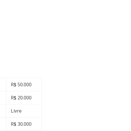
R$ 50.000
R$ 20.000
Livre
R$ 30.000