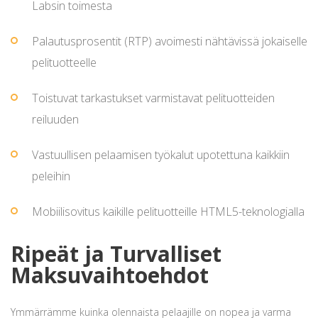
Labsin toimesta
Palautusprosentit (RTP) avoimesti nähtävissä jokaiselle
pelituotteelle
Toistuvat tarkastukset varmistavat pelituotteiden
reiluuden
Vastuullisen pelaamisen työkalut upotettuna kaikkiin
peleihin
Mobiilisovitus kaikille pelituotteille HTML5-teknologialla
Ripeät ja Turvalliset
Maksuvaihtoehdot
Ymmärrämme kuinka olennaista pelaajille on nopea ja varma