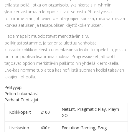
erilaista peliä, jotka on organisoitu yksinkertaisiin ryhmiin
yksinkertaistamaan lempipelisi valitsemista. Yhteistyössä
toimimme alan johtavien pelintarjoajien kanssa, mikä varmistaa
korkealaatuisen ja tasapuolisen käyttökokemuksen.
Hedelmäpelit muodostavat merkittävän siivu
pelikirjastostamme, ja tarjonta ulottuu vanhoista
klassikkokolikkopeleistä uudenlaisiin videokolikkopeleihin, joissa
on monipuolisia lisäominaisuuksia. Progressiiviset jättipotit
tarjoavat option merkittäviin palkintoihin yhdellä kierroksella.
Live-kasinomme tuo aitoa kasinofiilistä suoraan kotiisi taitavien
jakajien johdolla.
Pelityyppi
Pelien Lukumäärä
Parhaat Tuottajat
NetEnt, Pragmatic Play, Play’n
Kolikkopelit
2100+
GO
Livekasino
400+
Evolution Gaming, Ezugi