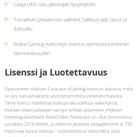
Laaja UKK-osio yleisimpiin kysymyksiin
Turvallisen pelaamisen välineet: talletusrajat, tauot ja
itsesulku
Malta Gaming Authorityn lisenssi varmistaa toiminnan
lainmukaisuuden
Lisenssi ja Luotettavuus
Operoimme virallisen Curacaon eGaming-lisenssin alaisena, mikä
on yksi kansainvälisesti arvostetuimmista peliviranomaisista.
Tämä lisenssi edellyttää tiukkoja taloudellisia vaatimuksia,
mukaan lukien pelaajien varojen erillään pitäminen yrityksen
toimintapääomasta. BankOnBet Pelisivusto on ollut toiminnassa
vuodesta 2019 lähtien, ja olemme jakaneet pelaajillemme yli 150
miljoonaa euroa voittoja – todistettavissa oleva fakta, joka