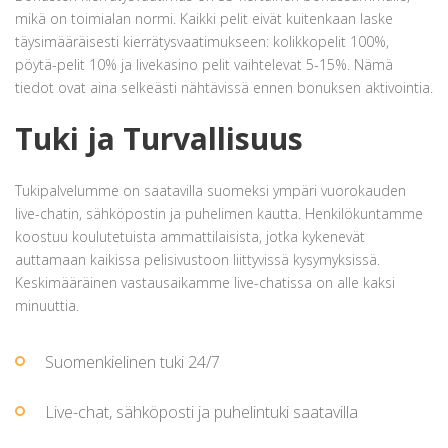
mikä on toimialan normi. Kaikki pelit eivät kuitenkaan laske
täysimääräisesti kierrätysvaatimukseen: kolikkopelit 100%,
pöytä-pelit 10% ja livekasino pelit vaihtelevat 5-15%. Nämä
tiedot ovat aina selkeästi nähtävissä ennen bonuksen aktivointia.
Tuki ja Turvallisuus
Tukipalvelumme on saatavilla suomeksi ympäri vuorokauden
live-chatin, sähköpostin ja puhelimen kautta. Henkilökuntamme
koostuu koulutetuista ammattilaisista, jotka kykenevät
auttamaan kaikissa pelisivustoon liittyvissä kysymyksissä.
Keskimääräinen vastausaikamme live-chatissa on alle kaksi
minuuttia.
Suomenkielinen tuki 24/7
Live-chat, sähköposti ja puhelintuki saatavilla