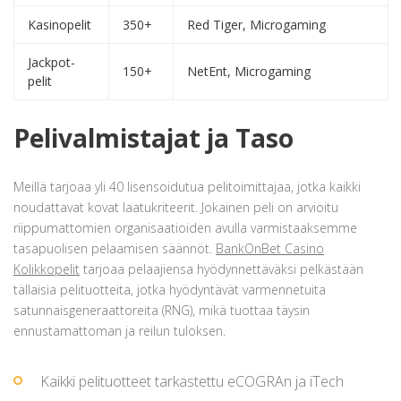
Kasinopelit
350+
Red Tiger, Microgaming
Jackpot-
150+
NetEnt, Microgaming
pelit
Pelivalmistajat ja Taso
Meillä tarjoaa yli 40 lisensoidutua pelitoimittajaa, jotka kaikki
noudattavat kovat laatukriteerit. Jokainen peli on arvioitu
riippumattomien organisaatioiden avulla varmistaaksemme
tasapuolisen pelaamisen säännöt.
BankOnBet Casino
Kolikkopelit
tarjoaa pelaajiensa hyödynnettäväksi pelkästään
tällaisia pelituotteita, jotka hyödyntävät varmennetuita
satunnaisgeneraattoreita (RNG), mikä tuottaa täysin
ennustamattoman ja reilun tuloksen.
Kaikki pelituotteet tarkastettu eCOGRAn ja iTech