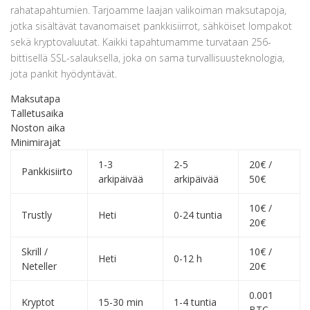
rahatapahtumien. Tarjoamme laajan valikoiman maksutapoja,
jotka sisältävät tavanomaiset pankkisiirrot, sähköiset lompakot
sekä kryptovaluutat. Kaikki tapahtumamme turvataan 256-
bittisellä SSL-salauksella, joka on sama turvallisuusteknologia,
jota pankit hyödyntävät.
Maksutapa
Talletusaika
Noston aika
Minimirajat
1-3
2-5
20€ /
Pankkisiirto
arkipäivää
arkipäivää
50€
10€ /
Trustly
Heti
0-24 tuntia
20€
Skrill /
10€ /
Heti
0-12 h
Neteller
20€
0.001
Kryptot
15-30 min
1-4 tuntia
BTC