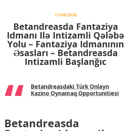
17/06/2026
Betandreasda Fantaziya
Idmanı Ilə Intizamli Qələbə
Yolu – Fantaziya Idmanının
Əsasları – Betandreasda
Intizamli Başlanğıc
Betandreasdaki Türk Onlayn
Kazino Oynamaq Opportunitiesi
Betandreasda