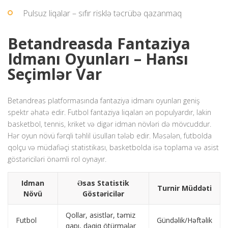
Pulsuz liqalar – sıfır risklə təcrübə qazanmaq
Betandreasda Fantaziya
Idmanı Oyunları – Hansı
Seçimlər Var
Betandreas platformasında fantaziya idmanı oyunları geniş
spektr əhatə edir. Futbol fantaziya liqaları ən populyardır, lakin
basketbol, tennis, kriket və digər idman növləri də mövcuddur.
Hər oyun növü fərqli təhlil üsulları tələb edir. Məsələn, futbolda
qolçu və müdafiəçi statistikası, basketbolda isə toplama və asist
göstəriciləri önəmli rol oynayır.
Idman
Əsas Statistik
Turnir Müddəti
Növü
Göstəricilər
Qollar, asistlər, təmiz
Futbol
Gündəlik/Həftəlik
qapı, dəqiq ötürmələr