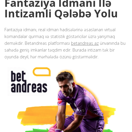
Fantaziya Idmanı Ilə
Intizamli Qələbə Yolu
Fantaziya idmanı, real idman hadisələrinə əsaslanan virtual
komandalar qurmaq və statistik göstəricilər üzrə yarışmaq
deməkdir. Betandreas platforması
betandreas az
ünvanında bu
sahədə geniş imkanlar təqdim edir. Burada intizam tək bir
oyunda deyil, hər mərhələdə özünü göstərməlidir.