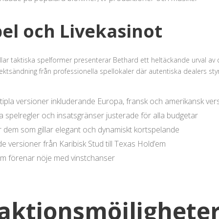
el och Livekasinot
lar taktiska spelformer presenterar Bethard ett heltäckande urval av 
rektsändning från professionella spellokaler där autentiska dealers sty
ltipla versioner inkluderande Europa, fransk och amerikansk ver
a spelregler och insatsgränser justerade för alla budgetar
 dem som gillar elegant och dynamiskt kortspelande
de versioner från Karibisk Stud till Texas Hold’em
 förenar nöje med vinstchanser
aktionsmöjlighete