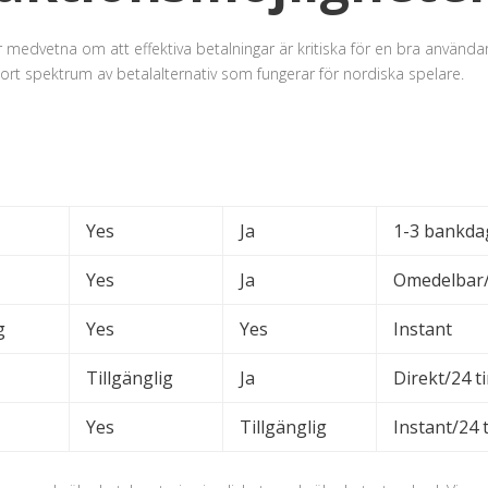
medvetna om att effektiva betalningar är kritiska för en bra använda
 stort spektrum av betalalternativ som fungerar för nordiska spelare.
Yes
Ja
1-3 bankda
Yes
Ja
Omedelbar/
g
Yes
Yes
Instant
Tillgänglig
Ja
Direkt/24 
Yes
Tillgänglig
Instant/24