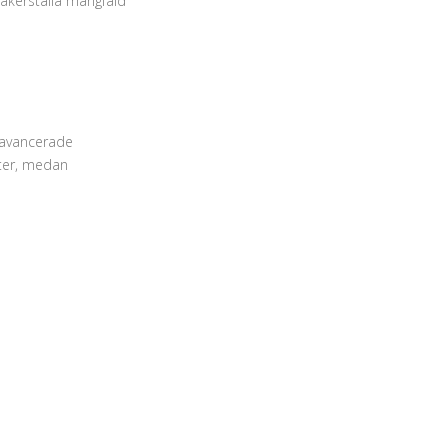
äkerställa mångfald
l avancerade
ster, medan