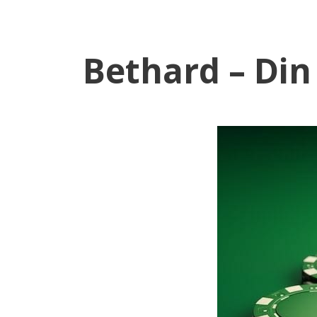
Bethard – Din