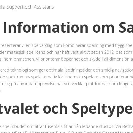
lla Support och Assistans
g Information om S
resenterar vi en spelvardag som kombinerar spänning med trygg spel
nder maltesisk spellicens och har haft varit aktivt sedan 2012, det so
 inom branschen. Vi prioriterar öppenhet och skydd i all dimension a
terad teknologi som ger optimala laddningstider och smidig navigatio
de spektrum av spelalternativ för inhemska spelare som prioriterar 
inriktning på användarupplevelse har vi utvecklat plattformar som fungera
.
tvalet och Speltype
 spelutbudet omfattar tusentals titlar från ledande studios. Via Beth