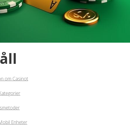
åll
ion om Casinot
Kategorier
gsmetoder
Mobil Enheter