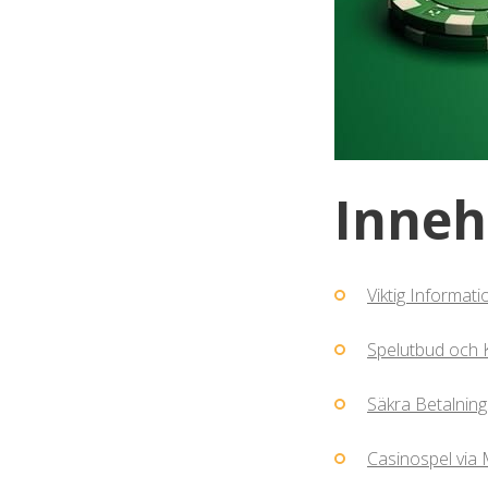
Inneh
Viktig Informat
Spelutbud och 
Säkra Betalnin
Casinospel via 