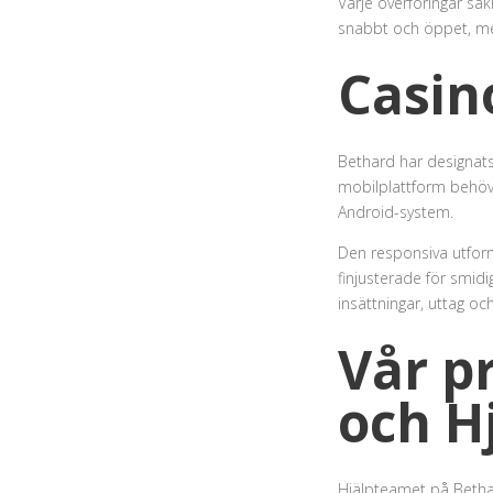
Varje överföringar sä
snabbt och öppet, med
Casin
Bethard har designats 
mobilplattform behöv
Android-system.
Den responsiva utform
finjusterade för smidi
insättningar, uttag 
Vår p
och H
Hjälpteamet på Betha