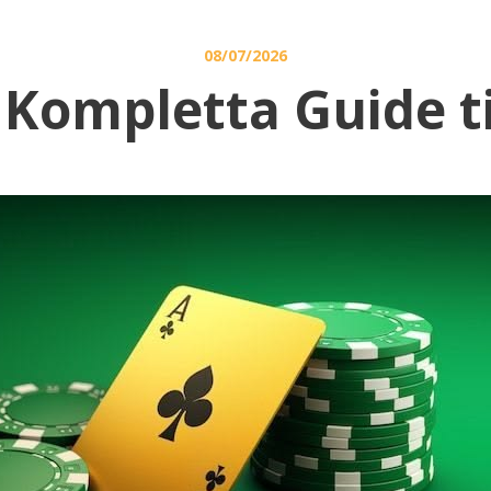
08/07/2026
 Kompletta Guide ti