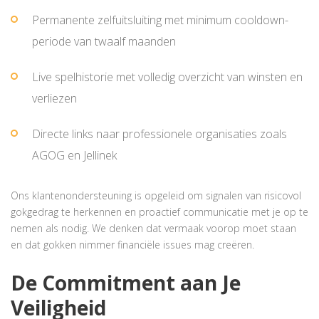
Permanente zelfuitsluiting met minimum cooldown-
periode van twaalf maanden
Live spelhistorie met volledig overzicht van winsten en
verliezen
Directe links naar professionele organisaties zoals
AGOG en Jellinek
Ons klantenondersteuning is opgeleid om signalen van risicovol
gokgedrag te herkennen en proactief communicatie met je op te
nemen als nodig. We denken dat vermaak voorop moet staan
en dat gokken nimmer financiële issues mag creëren.
De Commitment aan Je
Veiligheid