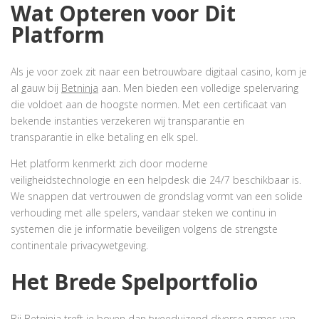
Wat Opteren voor Dit
Platform
Als je voor zoek zit naar een betrouwbare digitaal casino, kom je
al gauw bij
Betninja
aan. Men bieden een volledige spelervaring
die voldoet aan de hoogste normen. Met een certificaat van
bekende instanties verzekeren wij transparantie en
transparantie in elke betaling en elk spel.
Het platform kenmerkt zich door moderne
veiligheidstechnologie en een helpdesk die 24/7 beschikbaar is.
We snappen dat vertrouwen de grondslag vormt van een solide
verhouding met alle spelers, vandaar steken we continu in
systemen die je informatie beveiligen volgens de strengste
continentale privacywetgeving.
Het Brede Spelportfolio
Bij Betninja treft je boven dan tweeduizend diverse games van