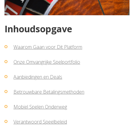
Inhoudsopgave
Waarom Gaan voor Dit Platform
Onze Omvangrijke Spelportfolio
Aanbiedingen en Deals
Betrouwbare Betalingsmethoden
Mobiel Spelen Onderweg
Verantwoord Speelbeleid