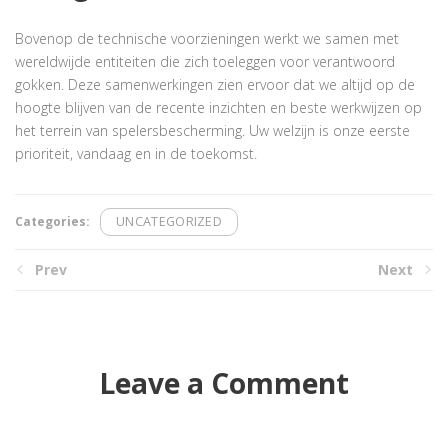
Bovenop de technische voorzieningen werkt we samen met
wereldwijde entiteiten die zich toeleggen voor verantwoord
gokken. Deze samenwerkingen zien ervoor dat we altijd op de
hoogte blijven van de recente inzichten en beste werkwijzen op
het terrein van spelersbescherming. Uw welzijn is onze eerste
prioriteit, vandaag en in de toekomst.
Categories:
UNCATEGORIZED
Prev
Next
Leave a Comment