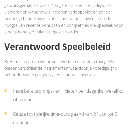
gebruiksgemak als basis. Navigeren tussen titels, deposits
uitvoeren en withdrawals indienen verloopt vlot en zonder
onnodige handelingen. Notificaties waarschuwen je op de
hoogte van recente bonussen en competities die specifiek voor
smartphone gebruikers opgezet worden.
Verantwoord Speelbeleid
Bij Betninja nemen we bewust wedden extreem ernstig. We
bieden verschillende instrumenten waardoor je volledige grip
behoudt over je gokgedrag en financiële inzetten.
Instelbare stortings- en limieten per dagelijks, wekelijks
of maand
Keuze tot tijdelijke time-outs gaand van 24 uur tot 6
maanden