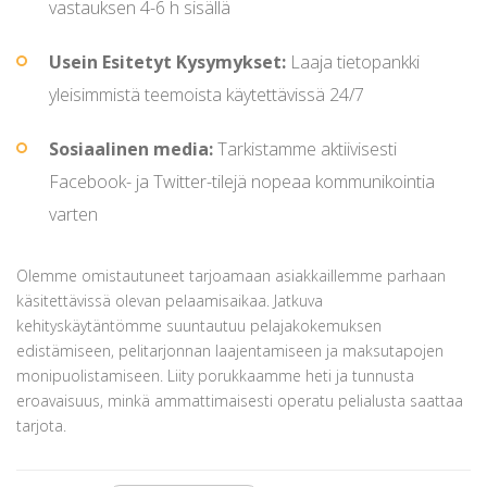
vastauksen 4-6 h sisällä
Usein Esitetyt Kysymykset:
Laaja tietopankki
yleisimmistä teemoista käytettävissä 24/7
Sosiaalinen media:
Tarkistamme aktiivisesti
Facebook- ja Twitter-tilejä nopeaa kommunikointia
varten
Olemme omistautuneet tarjoamaan asiakkaillemme parhaan
käsitettävissä olevan pelaamisaikaa. Jatkuva
kehityskäytäntömme suuntautuu pelajakokemuksen
edistämiseen, pelitarjonnan laajentamiseen ja maksutapojen
monipuolistamiseen. Liity porukkaamme heti ja tunnusta
eroavaisuus, minkä ammattimaisesti operatu pelialusta saattaa
tarjota.