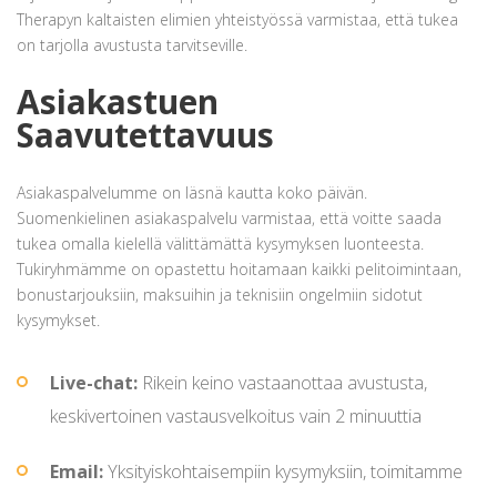
Therapyn kaltaisten elimien yhteistyössä varmistaa, että tukea
on tarjolla avustusta tarvitseville.
Asiakastuen
Saavutettavuus
Asiakaspalvelumme on läsnä kautta koko päivän.
Suomenkielinen asiakaspalvelu varmistaa, että voitte saada
tukea omalla kielellä välittämättä kysymyksen luonteesta.
Tukiryhmämme on opastettu hoitamaan kaikki pelitoimintaan,
bonustarjouksiin, maksuihin ja teknisiin ongelmiin sidotut
kysymykset.
Live-chat:
Rikein keino vastaanottaa avustusta,
keskivertoinen vastausvelkoitus vain 2 minuuttia
Email:
Yksityiskohtaisempiin kysymyksiin, toimitamme