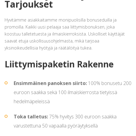
Tarjoukset
Hyvitämme asiakkaitamme monipuolisilla bonuseduilla ja
promoilla. Kaikki uusi pelaaja saa liittymisbonuksen, joka
koostuu talletetuesta ja ilmaiskierroksista. Uskolliset käyttäjät
saavat etuja uskollisuusohjelmasta, mikä tarjoaa
yksinoikeudellisia hyötyjä ja räätälöityä tukea.
Liittymispaketin Rakenne
Ensimmäinen panoksen siirto:
100% bonusetu 200
euroon saakka sekä 100 ilmaiskierrosta tietyissä
hedelmäpeleissä
Toka talletus:
75% hyvitys 300 euroon saakka
varustettuna 50 vapaalla pyöräytyksellä