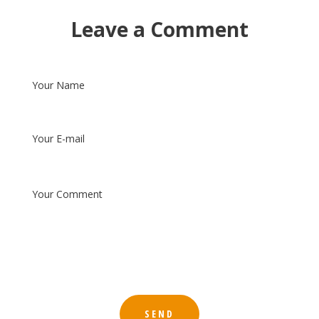
Leave a Comment