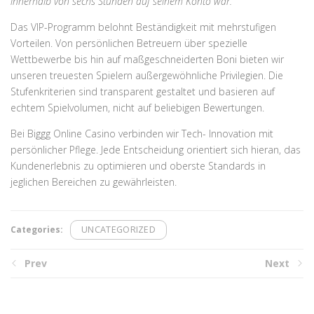
innerhalb von sechs Stunden auf seinem Konto war.
Das VIP-Programm belohnt Beständigkeit mit mehrstufigen
Vorteilen. Von persönlichen Betreuern über spezielle
Wettbewerbe bis hin auf maßgeschneiderten Boni bieten wir
unseren treuesten Spielern außergewöhnliche Privilegien. Die
Stufenkriterien sind transparent gestaltet und basieren auf
echtem Spielvolumen, nicht auf beliebigen Bewertungen.
Bei Biggg Online Casino verbinden wir Tech- Innovation mit
persönlicher Pflege. Jede Entscheidung orientiert sich hieran, das
Kundenerlebnis zu optimieren und oberste Standards in
jeglichen Bereichen zu gewährleisten.
Categories:
UNCATEGORIZED
Prev
Next