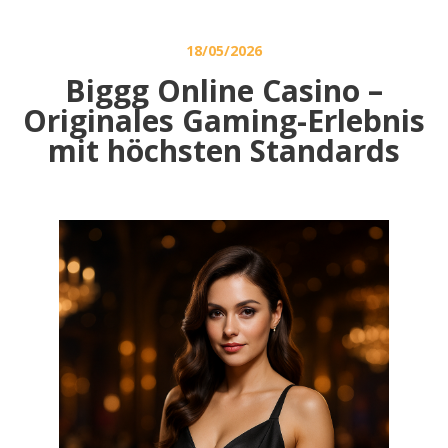
18/05/2026
Biggg Online Casino –
Originales Gaming-Erlebnis
mit höchsten Standards