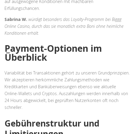
auf ausgewogene Konditionen mit machbaren
Erfüllungschancen.
Sabrina W.
würdigt besonders das Loyalty-Programm bei Biggg
Online Casino, durch das sie monatlich extra Boni ohne heimliche
Konditionen erhält.
Payment-Optionen im
Überblick
Variabilität bei Transaktionen gehört zu unseren Grundprinzipien.
Wir akzeptieren herkömmliche Zahlungsmethoden wie
Kreditkarten und Banküberweisungen ebenso wie aktuelle
Online-Wallets und Cryptos. Auszahlungen werden innerhalb von
24 Hours abgewickelt, bei geprüften Nutzerkonten oft noch
schneller.
Gebührenstruktur und
Limitierungen