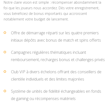
Notre claire vision est simple : récompenser abondamment la
foi que les joueurs nous accordez. Dès votre enregistrement,
vous bénéficiez de bonus importants qui accroissent
notablement votre budget de lancement.
Offre de démarrage réparti sur les quatre premiers
initiaux dépôts avec bonus de match et spins offerts
Campagnes régulières thématiques incluant
remboursement, recharges bonus et challenges privés
Club VIP à divers échelons offrant des conseillers de
clientèle individuels et des limites majorées
Système de unités de fidélité échangeables en fonds
de gaming ou récompenses matériels