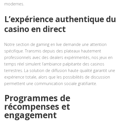
modernes.
L’expérience authentique du
casino en direct
Notre section de gaming en live demande une attention
spécifique. Transmis depuis des plateaux hautement
professionnels avec des dealers expérimentés, nos jeux en
temps réel simulent l’ambiance palpitante des casinos
terrestres. La solution de diffusion haute qualité garantit une
expérience totale, alors que les possibilités de discussion
permettent une communication sociale gratifiante.
Programmes de
récompenses et
engagement