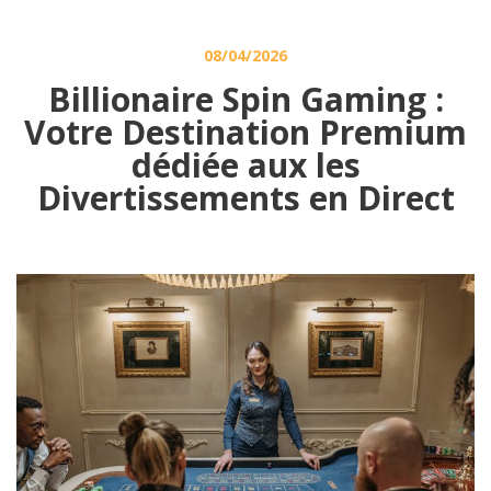
08/04/2026
Billionaire Spin Gaming :
Votre Destination Premium
dédiée aux les
Divertissements en Direct