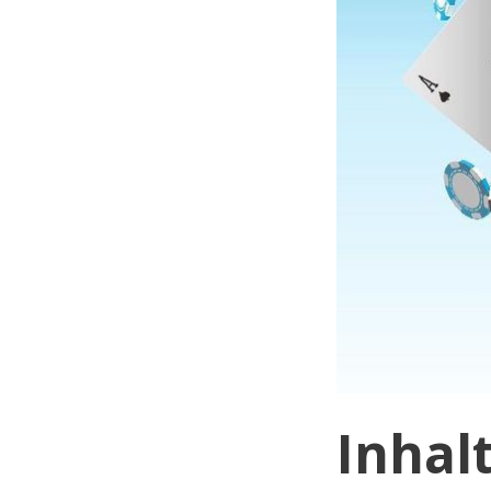
Inhal