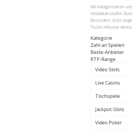
Wir kategorisieren un
Volatilitätsstufen, R
Besonders stolz zeige
Tische inklusive deut
Kategorie
Zahl an Spielen
Beste-Anbieter
RTP-Range
Video Slots
Live Casino
Tischspiele
Jackpot-Slots
Video Poker