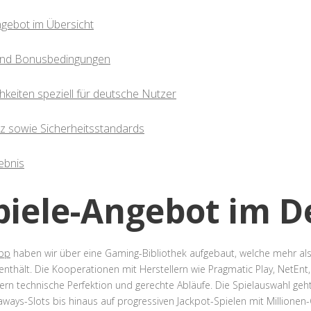
ngebot im Übersicht
nd Bonusbedingungen
keiten speziell für deutsche Nutzer
nz sowie Sicherheitsstandards
lebnis
piele-Angebot im De
pp
haben wir über eine Gaming-Bibliothek aufgebaut, welche mehr als
nthält. Die Kooperationen mit Herstellern wie Pragmatic Play, NetEnt
rn technische Perfektion und gerechte Abläufe. Die Spielauswahl geht
ays-Slots bis hinaus auf progressiven Jackpot-Spielen mit Millionen