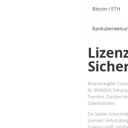
Bitcoin / ETH
Banküberweisu
Lizen
Sich
BoomerangBet Casino a
Nr. 8048/JAZ). Diese 
Transfers. Darüber hi
Datentransfers.
Die Spieler-Schutzma
Grenzen, Verlustober
Funktion greift unmit