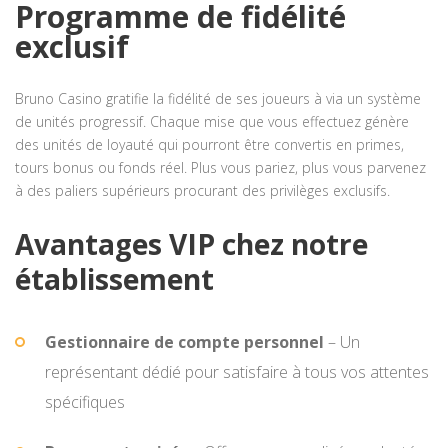
Programme de fidélité
exclusif
Bruno Casino gratifie la fidélité de ses joueurs à via un système
de unités progressif. Chaque mise que vous effectuez génère
des unités de loyauté qui pourront être convertis en primes,
tours bonus ou fonds réel. Plus vous pariez, plus vous parvenez
à des paliers supérieurs procurant des privilèges exclusifs.
Avantages VIP chez notre
établissement
Gestionnaire de compte personnel
– Un
représentant dédié pour satisfaire à tous vos attentes
spécifiques