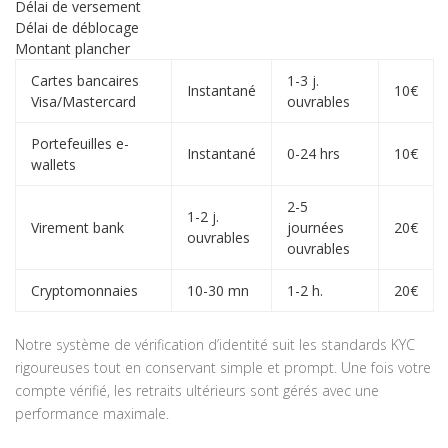
Délai de versement
Délai de déblocage
Montant plancher
Cartes bancaires
1-3 j.
Instantané
10€
Visa/Mastercard
ouvrables
Portefeuilles e-
Instantané
0-24 hrs
10€
wallets
2-5
1-2 j.
Virement bank
journées
20€
ouvrables
ouvrables
Cryptomonnaies
10-30 mn
1-2 h.
20€
Notre système de vérification d’identité suit les standards KYC
rigoureuses tout en conservant simple et prompt. Une fois votre
compte vérifié, les retraits ultérieurs sont gérés avec une
performance maximale.