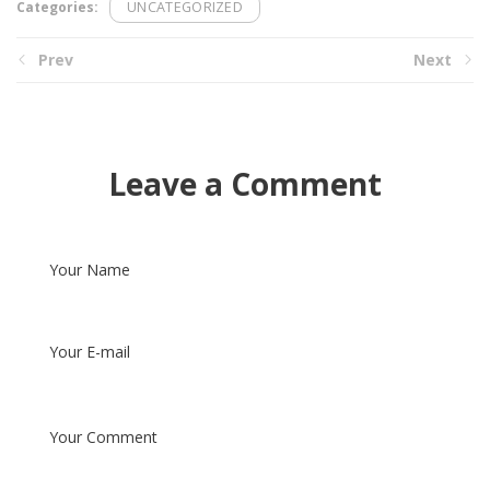
Categories:
UNCATEGORIZED
Prev
Next
Leave a Comment