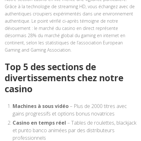
Grâce à la technologie de streaming HD, vous échangez avec de
authentiques croupiers expérimentés dans une environnement
authentique. Le point vérifié ci-après témoigne de notre
dévouement : le marché du casino en direct représente
désormais 28% du marché global du gaming en internet en
continent, selon les statistiques de l’association European
Gaming and Gaming Association.
Top 5 des sections de
divertissements chez notre
casino
Machines à sous vidéo
– Plus de 2000 titres avec
gains progressifs et options bonus novatrices
Casino en temps réel
– Tables de roulettes, blackjack
et punto banco animées par des distributeurs
professionnels