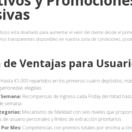
tivos y Promocione
sivas
icios está diseñado para aumentar el valor del cliente desde el prim
nos transparentes disponibles en nuestra zona de condiciones, posib
 de Ventajas para Usuari
Hasta €1,000 repartidos en los primeros cuatro depósitos, más
agamonedas elegidas
r Semana:
Recompensas de ingreso cada Friday del mitad has
 de semana
tegorías:
Mecanismo de fidelidad con seis niveles que propor
 de usuario personales y límites de extracción prioritarios
 Por Mes:
Competencias con premios totales por encima a cin