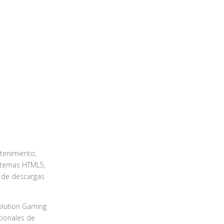
tenimiento,
istemas HTML5,
 de descargas
olution Gaming
cionales de