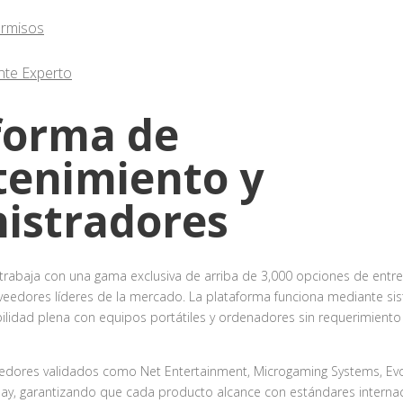
ermisos
ente Experto
forma de
tenimiento y
istradores
trabaja con una gama exclusiva de arriba de 3,000 opciones de entre
eedores líderes de la mercado. La plataforma funciona mediante s
lidad plena con equipos portátiles y ordenadores sin requerimiento
dores validados como Net Entertainment, Microgaming Systems, Ev
lay, garantizando que cada producto alcance con estándares interna