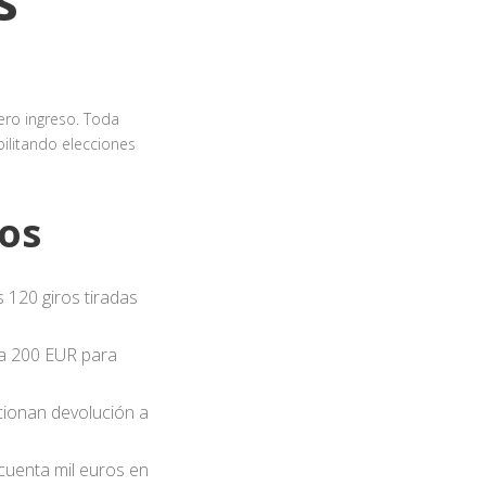
s
ero ingreso. Toda
ilitando elecciones
os
 120 giros tiradas
ta 200 EUR para
cionan devolución a
cuenta mil euros en