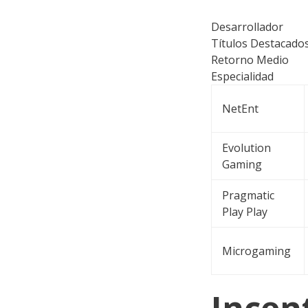
Desarrollador
Títulos Destacado
Retorno Medio
Especialidad
NetEnt
Evolution
Gaming
Pragmatic
Play Play
Microgaming