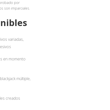
aprobado por
s son imparciales.
nibles
ivos variadas,
resivos
dos en momento
lackjack múltiple,
ales creados