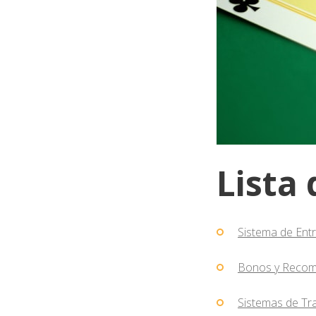
Lista
Sistema de Ent
Bonos y Recom
Sistemas de Tr