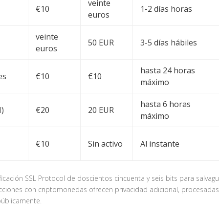
veinte
€10
1-2 días horas
euros
veinte
50 EUR
3-5 días hábiles
euros
hasta 24 horas
es
€10
€10
máximo
hasta 6 horas
H)
€20
20 EUR
máximo
€10
Sin activo
Al instante
icación SSL Protocol de doscientos cincuenta y seis bits para salvagu
acciones con criptomonedas ofrecen privacidad adicional, procesada
públicamente.