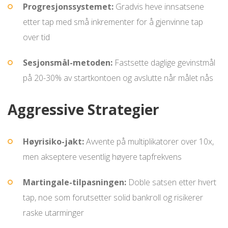
Progresjonssystemet:
Gradvis heve innsatsene
etter tap med små inkrementer for å gjenvinne tap
over tid
Sesjonsmål-metoden:
Fastsette daglige gevinstmål
på 20-30% av startkontoen og avslutte når målet nås
Aggressive Strategier
Høyrisiko-jakt:
Avvente på multiplikatorer over 10x,
men akseptere vesentlig høyere tapfrekvens
Martingale-tilpasningen:
Doble satsen etter hvert
tap, noe som forutsetter solid bankroll og risikerer
raske utarminger