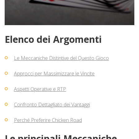
Elenco dei Argomenti
Le Meccaniche Distintive del Questo Gioco
Approcci per Massimizzare le Vincite
Aspetti Operative e RTP
Confronto Dettagliato dei Vantaggi
Perché Preferire Chicken Road
Le principali Meccaniche