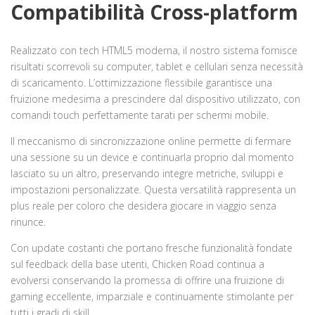
Compatibilità Cross-platform
Realizzato con tech HTML5 moderna, il nostro sistema fornisce
risultati scorrevoli su computer, tablet e cellulari senza necessità
di scaricamento. L’ottimizzazione flessibile garantisce una
fruizione medesima a prescindere dal dispositivo utilizzato, con
comandi touch perfettamente tarati per schermi mobile.
Il meccanismo di sincronizzazione online permette di fermare
una sessione su un device e continuarla proprio dal momento
lasciato su un altro, preservando integre metriche, sviluppi e
impostazioni personalizzate. Questa versatilità rappresenta un
plus reale per coloro che desidera giocare in viaggio senza
rinunce.
Con update costanti che portano fresche funzionalità fondate
sul feedback della base utenti, Chicken Road continua a
evolversi conservando la promessa di offrire una fruizione di
gaming eccellente, imparziale e continuamente stimolante per
tutti i gradi di skill.