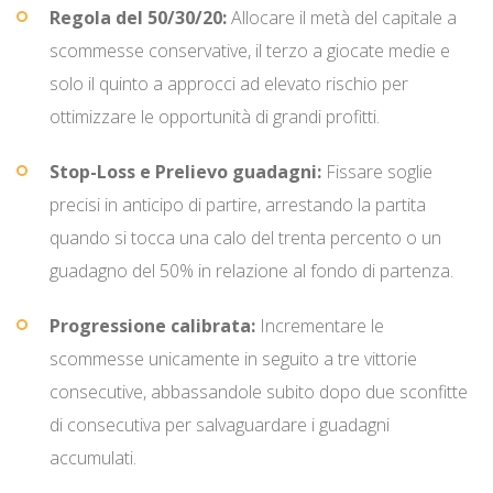
Regola del 50/30/20:
Allocare il metà del capitale a
scommesse conservative, il terzo a giocate medie e
solo il quinto a approcci ad elevato rischio per
ottimizzare le opportunità di grandi profitti.
Stop-Loss e Prelievo guadagni:
Fissare soglie
precisi in anticipo di partire, arrestando la partita
quando si tocca una calo del trenta percento o un
guadagno del 50% in relazione al fondo di partenza.
Progressione calibrata:
Incrementare le
scommesse unicamente in seguito a tre vittorie
consecutive, abbassandole subito dopo due sconfitte
di consecutiva per salvaguardare i guadagni
accumulati.