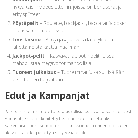
nykyaikaisiin videoslotteihin, joissa on bonuserät ja
erityispiirteet
Pöytäpelit
– Roulette, blackjackit, baccarat ja poker
monissa eri muodoissa
Live-kasino
– Aitoja jakajia livenä lähetyksenä
lähettämöistä kautta maailman
Jackpot-pelit
– Kasvavat jättipotin pelit, joissa
mahdollistaa megavoitot mahdollisia
Tuoreet julkaisut
– Tuoreimmat julkaisut lisätään
viikoittaisten tarjontaan
Edut ja Kampanjat
Palkitsemme niin tuoreita että uskollisia asiakkaita säännöllisesti.
Bonusohjelma on kehitetty tasapuoliseksi ja selkeäksi.
Kaikenlaiset bonusehdot esitetään avoimesti ennen bonuksen
aktivointia, eikä peiteltyjä säilytyksiä ei ole.