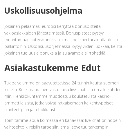
Uskollisuusohjelma
Jokainen pelaamasi euroosi kerryttää bonuspisteitä
vakioasiakkaiden järjestelmässä. Bonuspisteet pystyy
muuntamaan käteisbonuksiin, ilmaispeleihin tai ainutlaatuisiin
palkintoihin. Uskollisuusohjelmassa löytyy viiden luokkaa, keistä
jokainen tuo uusia bonuksia ja sulavampia siirtohetkiä.
Asiakastukemme Edut
Tukipalvelumme on saavutettavissa 24 tunnin kautta suomen
kielellä. Keskimääräinen vastusaika live-chatissä on alle kahden
min. Henkilökuntamme muodostuu koulutetuista kasino-
ammattilaisista, jotka voivat ratkaisemaan kaikentyyppiset
tilanteet pian ja tehokkaasti.
Toimitamme apua kolmessa eri kanavissa: live-chat on nopein
vaihtoehto kiireisiin tarpeisiin, email soveltuu tarkempiin