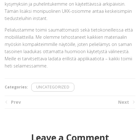
kysymyksiin ja puhelintukemme on käytettävissä arkipäivisin.
Tämän lisäksi monipuolinen UKK-osiomme antaa keskeisimpiin
tiedusteluihin instant.
Pelialustamme toimii saumattomasti sekä tietokoneilleissa että
mobiililaitteilla. Me olemme tehostaneet kaikkien materiaalin
myöskin kompakteimmille näytöille, joten pelielämys on saman
tasoinen laadukas ottamatta huomioon käytetystä välineestä.
Meille ei tarvitsettava ladata erillistä applikaatiota – kaikki toimii
heti selaimessamme.
Categories:
UNCATEGORIZED
Prev
Next
Leave a Comment