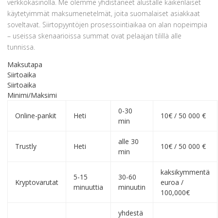
verkkokasinolla. Me olemme yhdistäneet alustalle kaikenlaiset
käytetyimmät maksumenetelmät, joita suomalaiset asiakkaat
soveltavat. Siirtopyyntöjen prosessointiaikaa on alan nopeimpia
– useissa skenaarioissa summat ovat pelaajan tilillä alle
tunnissa.
Maksutapa
Siirtoaika
Siirtoaika
Minimi/Maksimi
0-30
Online-pankit
Heti
10€ / 50 000 €
min
alle 30
Trustly
Heti
10€ / 50 000 €
min
kaksikymmentä
5-15
30-60
Kryptovarutat
euroa /
minuuttia
minuutin
100,000€
yhdestä