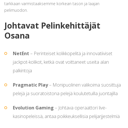
tarkkaan varmistaaksemme korkean tason ja laajan
pelimuodon.
Johtavat Pelinkehittäjät
Osana
NetEnt
– Perinteiset kolikkopelitä ja innovatiiviset
jackpot-kolikot, ketkä ovat voittaneet useita alan
palkintoja
Pragmatic Play
– Monipuolinen valikoima suosittuja
pelejä ja suoratoistona pelejä koulutetuilla juontajilla
Evolution Gaming
– Johtava operaattori live-
kasinopeleissä, antaa poikkeuksellisia pelijarjjestelmiä