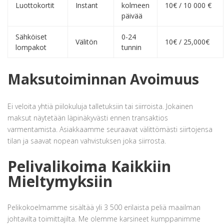
Luottokortit
Instant
kolmeen
10€ / 10 000 €
päivää
Sähköiset
0-24
Välitön
10€ / 25,000€
lompakot
tunnin
Maksutoiminnan Avoimuus
Ei veloita yhtiä piilokuluja talletuksiin tai siirroista. Jokainen
maksut näytetään läpinäkyvästi ennen transaktios
varmentamista. Asiakkaamme seuraavat välittömästi siirtojensa
tilan ja saavat nopean vahvistuksen joka siirrosta.
Pelivalikoima Kaikkiin
Mieltymyksiin
Pelikokoelmamme sisältää yli 3 500 erilaista peliä maailman
johtavilta toimittajilta. Me olemme karsineet kumppanimme