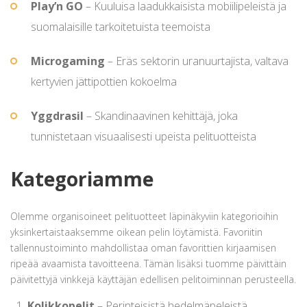
Play’n GO
– Kuuluisa laadukkaisista mobiilipeleistä ja
suomalaisille tarkoitetuista teemoista
Microgaming
– Eräs sektorin uranuurtajista, valtava
kertyvien jättipottien kokoelma
Yggdrasil
– Skandinaavinen kehittäjä, joka
tunnistetaan visuaalisesti upeista pelituotteista
Kategoriamme
Olemme organisoineet pelituotteet läpinäkyviin kategorioihin
yksinkertaistaaksemme oikean pelin löytämistä. Favoriitin
tallennustoiminto mahdollistaa oman favorittien kirjaamisen
ripeää avaamista tavoitteena. Tämän lisäksi tuomme päivittäin
päivitettyjä vinkkejä käyttäjän edellisen pelitoiminnan perusteella.
Kolikkopelit
– Perinteisistä hedelmäpeleistä