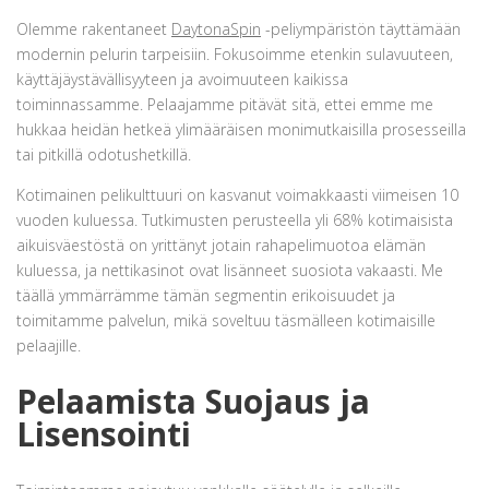
Olemme rakentaneet
DaytonaSpin
-peliympäristön täyttämään
modernin pelurin tarpeisiin. Fokusoimme etenkin sulavuuteen,
käyttäjäystävällisyyteen ja avoimuuteen kaikissa
toiminnassamme. Pelaajamme pitävät sitä, ettei emme me
hukkaa heidän hetkeä ylimääräisen monimutkaisilla prosesseilla
tai pitkillä odotushetkillä.
Kotimainen pelikulttuuri on kasvanut voimakkaasti viimeisen 10
vuoden kuluessa. Tutkimusten perusteella yli 68% kotimaisista
aikuisväestöstä on yrittänyt jotain rahapelimuotoa elämän
kuluessa, ja nettikasinot ovat lisänneet suosiota vakaasti. Me
täällä ymmärrämme tämän segmentin erikoisuudet ja
toimitamme palvelun, mikä soveltuu täsmälleen kotimaisille
pelaajille.
Pelaamista Suojaus ja
Lisensointi