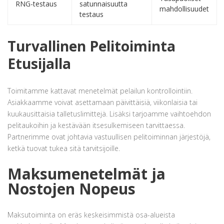
RNG-testaus
satunnaisuutta
mahdollisuudet
testaus
Turvallinen Pelitoiminta
Etusijalla
Toimitamme kattavat menetelmät pelailun kontrollointiin.
Asiakkaamme voivat asettamaan päivittäisiä, viikonlaisia tai
kuukausittaisia talletuslimittejä. Lisäksi tarjoamme vaihtoehdon
pelitaukoihin ja kestävään itsesulkemiseen tarvittaessa.
Partnerimme ovat johtavia vastuullisen pelitoiminnan järjestöjä,
ketkä tuovat tukea sitä tarvitsijoille.
Maksumenetelmät ja
Nostojen Nopeus
Maksutoiminta on eräs keskeisimmistä osa-alueista