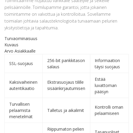
Toimintaamme nojautuu vankkalle säätelylle ja selkeille
pelisäännöille. Toimilupamme garantoi, jotta jokainen
toimintamme on valvottua ja kontrolloitua. Sovellamme
toimialan johtavia salausteknologioita turvaamaan pelurien
yksityistietoja ja tapahtumia.
Turvaominaisuus
Kuvaus
Arvo Asiakkaalle
256-bit pankkitason
Informaation
SSL-suojaus
salaus
täysi suojaus
Estää
Kaksivaiheinen
Ekstrasuojaus tilille
luvattoman
autentikaatio
sisäänkirjautumisen
pääsyn
Turvallisen
Kontrolli oman
pelaamista
Talletus ja aikalimit
pelaamiseen
menetelmät
Riippumaton pelien
Tasapuoliset