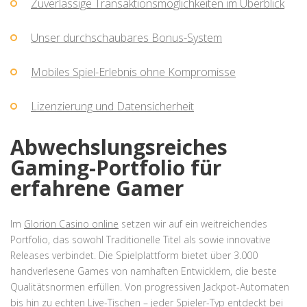
Zuverlässige Transaktionsmöglichkeiten im Überblick
Unser durchschaubares Bonus-System
Mobiles Spiel-Erlebnis ohne Kompromisse
Lizenzierung und Datensicherheit
Abwechslungsreiches
Gaming-Portfolio für
erfahrene Gamer
Im
Glorion Casino online
setzen wir auf ein weitreichendes
Portfolio, das sowohl Traditionelle Titel als sowie innovative
Releases verbindet. Die Spielplattform bietet über 3.000
handverlesene Games von namhaften Entwicklern, die beste
Qualitätsnormen erfüllen. Von progressiven Jackpot-Automaten
bis hin zu echten Live-Tischen – jeder Spieler-Typ entdeckt bei