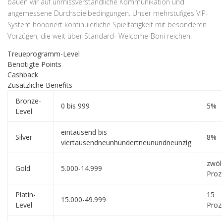
bauen wir auf unmissverständliche Kommunikation und
angemessene Durchspielbedingungen. Unser mehrstufiges VIP-
System honoriert kontinuierliche Spieltätigkeit mit besonderen
Vorzügen, die weit über Standard- Welcome-Boni reichen.
Treueprogramm-Level
Benötigte Points
Cashback
Zusätzliche Benefits
Bronze-
0 bis 999
5%
Level
eintausend bis
Silver
8%
viertausendneunhundertneunundneunzig
zwöl
Gold
5.000-14.999
Proz
Platin-
15
15.000-49.999
Level
Proz