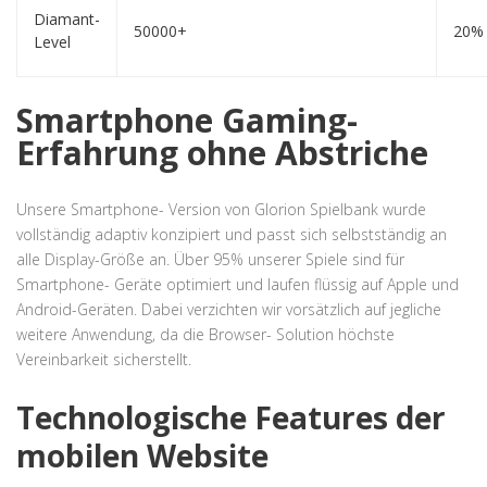
Diamant-
50000+
20%
Level
Smartphone Gaming-
Erfahrung ohne Abstriche
Unsere Smartphone- Version von Glorion Spielbank wurde
vollständig adaptiv konzipiert und passt sich selbstständig an
alle Display-Größe an. Über 95% unserer Spiele sind für
Smartphone- Geräte optimiert und laufen flüssig auf Apple und
Android-Geräten. Dabei verzichten wir vorsätzlich auf jegliche
weitere Anwendung, da die Browser- Solution höchste
Vereinbarkeit sicherstellt.
Technologische Features der
mobilen Website