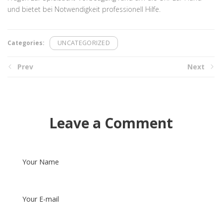
und bietet bei Notwendigkeit professionell Hilfe.
Categories:
UNCATEGORIZED
Prev
Next
Leave a Comment