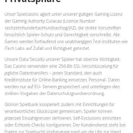
Unser Spielcasino agiert unter unserer gültigen Gaming-Lizenz
der Gaming Authority Curacao (License Number
sechzehnhundertachtundsechzig/JAZ), die strikte Vorschriften
hinsichtlich Spieler-Schutz und Gerechtigkeit vorschreibt. Alle
Games werden fortlaufend von unabhängigen Test-Instituten wie
iTech Labs auf Zufall und Richtigkeit getestet.
Unsere Data Security unserer Spieler hat oberste Wichtigkeit.
Das Casino verwenden eine 256-Bit-SSL-Verschlüsselung für
jegliche Datentransfers – jenen Standard, den auch
Kreditinstitute für Online-Banking einsetzen. Personal- Daten
werden nur auf EU- Servern gespeichert und unterliegen den
strikten Vorgaben der Datenschutzgrundverordnung.
Glorion Spielbank kooperiert zudem mit Einrichtungen für
verantwortliches Glücksspiel gemeinsam. Spieler können
jederzeit Einzahlgrenzen definieren, Self-Exclusions einrichten
oder Echtzeit-Checks konfigurieren. Der Kundendienst steht bei
Fragen zur Spielsucht-Vorbeugung rund um die Uhr zur Hand