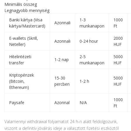
Minimális összeg
Legnagyobb mennyiség
Banki kártya (Visa
1-3
1000
Azonnali
kártya/Mastercard)
munkanapon
Ft
E-wallets (Skrill,
2000
Azonnali
0-24 hour
Neteller)
HUF
Hitelintézeti
2-5
5000
1-2 nap
transfer
munkanapon
HUF
Kriptopénzek
15-30
5000
(Bitcoin,
1-2 h
percben
HUF
Ethereum)
1000
Paysafe
Azonnal
N/A
Ft
Valamennyi withdrawal folyamatot 24 h-n alatt feldolgozunk,
viszont a definitív jóváírás ideje a választott fizetési eszköztől