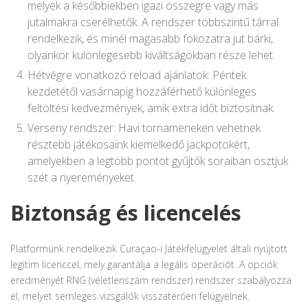
melyek a későbbiekben igazi összegre vagy más
jutalmakra cserélhetők. A rendszer többszintű tárral
rendelkezik, és minél magasabb fokozatra jut bárki,
olyankor különlegesebb kiváltságokban része lehet.
Hétvégre vonatkozó reload ajánlatok: Péntek
kezdetétől vasárnapig hozzáférhető különleges
feltöltési kedvezmények, amik extra időt biztosítnak.
Verseny rendszer: Havi tornameneken vehetnek
résztebb játékosaink kiemelkedő jackpotokért,
amelyekben a legtöbb pontot gyűjtők soraiban osztjuk
szét a nyereményeket.
Biztonság és licencelés
Platformunk rendelkezik Curaçao-i Játékfelügyelet általi nyújtott
legitim licenccel, mely garantálja a legális operációt. A opciók
eredményét RNG (véletlenszám rendszer) rendszer szabályozza
el, melyet semleges vizsgálók visszatérően felügyelnek.