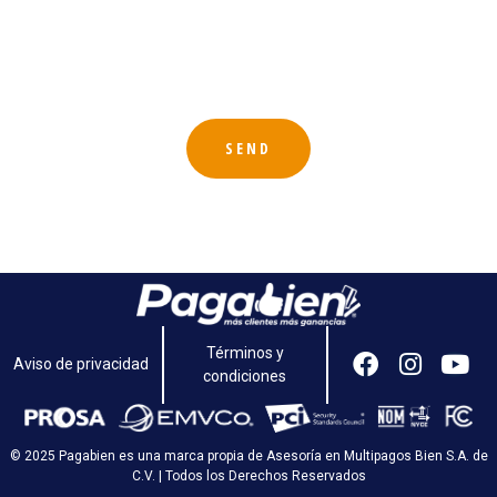
Términos y
Aviso de privacidad
condiciones
© 2025 Pagabien es una marca propia de Asesoría en Multipagos Bien S.A. de
C.V. | Todos los Derechos Reservados