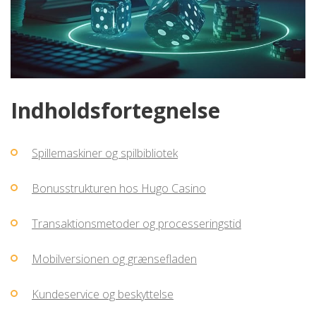
Indholdsfortegnelse
Spillemaskiner og spilbibliotek
Bonusstrukturen hos Hugo Casino
Transaktionsmetoder og processeringstid
Mobilversionen og grænsefladen
Kundeservice og beskyttelse