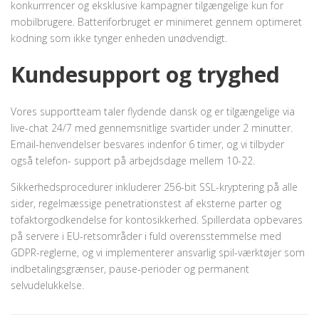
konkurrrencer og eksklusive kampagner tilgængelige kun for
mobilbrugere. Batteriforbruget er minimeret gennem optimeret
kodning som ikke tynger enheden unødvendigt.
Kundesupport og tryghed
Vores supportteam taler flydende dansk og er tilgængelige via
live-chat 24/7 med gennemsnitlige svartider under 2 minutter.
Email-henvendelser besvares indenfor 6 timer, og vi tilbyder
også telefon- support på arbejdsdage mellem 10-22.
Sikkerhedsprocedurer inkluderer 256-bit SSL-kryptering på alle
sider, regelmæssige penetrationstest af eksterne parter og
tofaktorgodkendelse for kontosikkerhed. Spillerdata opbevares
på servere i EU-retsområder i fuld overensstemmelse med
GDPR-reglerne, og vi implementerer ansvarlig spil-værktøjer som
indbetalingsgrænser, pause-perioder og permanent
selvudelukkelse.