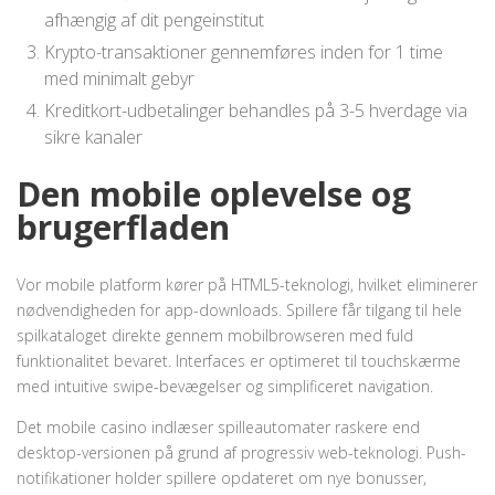
afhængig af dit pengeinstitut
Krypto-transaktioner gennemføres inden for 1 time
med minimalt gebyr
Kreditkort-udbetalinger behandles på 3-5 hverdage via
sikre kanaler
Den mobile oplevelse og
brugerfladen
Vor mobile platform kører på HTML5-teknologi, hvilket eliminerer
nødvendigheden for app-downloads. Spillere får tilgang til hele
spilkataloget direkte gennem mobilbrowseren med fuld
funktionalitet bevaret. Interfaces er optimeret til touchskærme
med intuitive swipe-bevægelser og simplificeret navigation.
Det mobile casino indlæser spilleautomater raskere end
desktop-versionen på grund af progressiv web-teknologi. Push-
notifikationer holder spillere opdateret om nye bonusser,