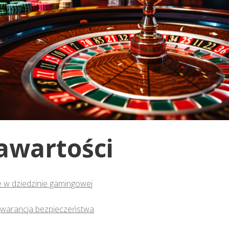
zawartości
e w dziedzinie gamingowej
gwarancja bezpieczeństwa