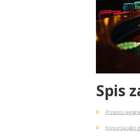
Spis 
Przepisy legaln
Koncesja jako 