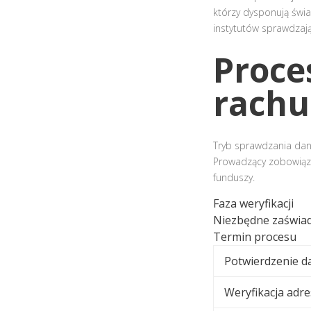
którzy dysponują świ
instytutów sprawdzaj
Proce
rachu
Tryb sprawdzania dany
Prowadzący zobowiąza
funduszy.
Faza weryfikacji
Niezbędne zaświa
Termin procesu
Potwierdzenie 
Weryfikacja adr