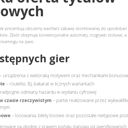
nowych
le prezentują obszerny wachlarz zabawy skorelowanej do upodobań
ów. Zbiór obejmuje konwencjonalne automaty, rozgrywki stołowe, a
treamingu na żywo.
stępnych gier
– urządzenia z wieloraką motywem oraz mechanikami bonuso
ole
– roulette, BJ, bakarat w licznych wariantach
tradycyjne odmiany hazardu w wydaniu cyfrowej
w czasie rzeczywistym
– partie realizowane przez wykwalif
cznym
powe
– losowania, bilety losowe oraz pozostałe nietypowe post
ferowane na zgodnej z prawem portalu stanowią od zweryfikowanych 