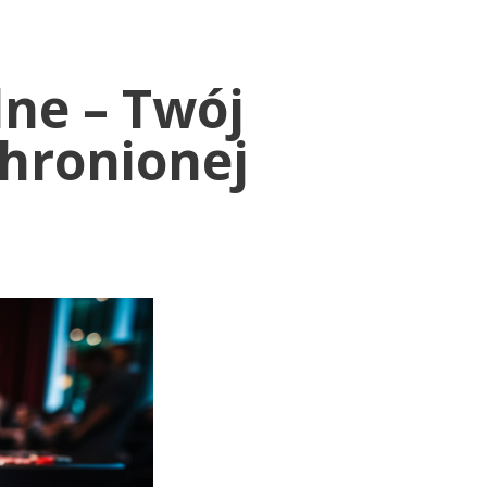
lne – Twój
hronionej