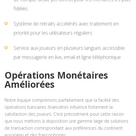
fidèles
Système de retraits accélérés avec traitement en
priorité pour les utilisateurs réguliers
Service aux joueurs en plusieurs langues accessible
par messagerie en live, email et ligne téléphonique
Opérations Monétaires
Améliorées
Notre équipe comprenons parfaitement que la facilité des
opérations bancaires financières influence fortement la
satisfaction des joueurs. C’est précisément pour cette raison
que nous mettons à disposition une gamme large de solutions
de transaction correspondant aux préférences du continent
européen et des francophones.