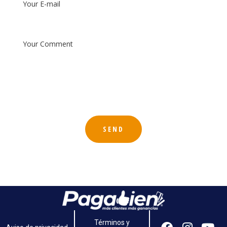
Términos y