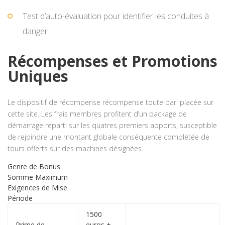
Test d’auto-évaluation pour identifier les conduites à
danger
Récompenses et Promotions
Uniques
Le dispositif de récompense récompense toute pari placée sur
cette site. Les frais membres profitent d’un package de
démarrage réparti sur les quatres premiers apports, susceptible
de rejoindre une montant globale conséquente complétée de
tours offerts sur des machines désignées.
Genre de Bonus
Somme Maximum
Exigences de Mise
Période
1500
Prime de
euros +