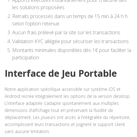
Apports exécutés instantanément pour chacune des
les solutions proposées
Retraits processés dans un temps de 15 min à 24 h h
selon l’option retenue
Aucun frais prélevé par la site sur les transactions
Validation KYC allégée pour sécuriser les transactions
Montants minimales disponibles dès 1€ pour faciliter la
participation
Interface de Jeu Portable
Notre application spécifique accessible sur système iOS et
Android recrée intégralement les options de la version desktop.
L’interface adaptée s’adapte spontanément aux multiples
dimensions d’affichage tout en préservant la fluidité de
déplacement. Les joueurs ont accès à l’intégralité du répertoire,
accomplissent leurs transactions et joignent le support client
sans aucune limitation.