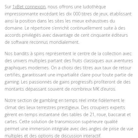
Sur
1xBet connexion
, nous offrons une ludothèque
impressionnante excédant les dix 000 titres de jeux, établissant
ainsi la position dans les sites les mieux exhaustives du
domaine. Le répertoire s’enrichit continuellement suite à des
accords privilégiés avec davantage de cent cinquante éditeurs
de software reconnus mondialement.
Nos bandits à spins représentent le centre de la collection avec
des univers multiples partant des fruits classiques aux aventures
graphiques modernes. On a choisi des titres aux taux de retour
certifiés, garantissant une impartialité claire pour toute partie de
gaming. Les passionnés de gains progressifs profiteront de des
montants dépassant souvent de nombreux M€ d’euros.
Notre section de gambling en temps réel imite fidèlement le
climat des lieux terrestres prestigieux. Des croupiers experts
gèrent en temps instantané des tables de 21, roue, baccarat et
cartes. Cette solution de transmission supérieure qualité
permet une immersion intégrale avec des angles de prise de vue
multiples et des options de discussion interactif.