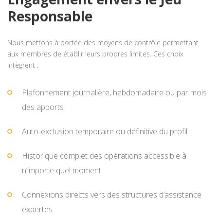
Responsable
Nous mettons à portée des moyens de contrôle permettant
aux membres de établir leurs propres limites. Ces choix
intègrent :
Plafonnement journalière, hebdomadaire ou par mois
des apports
Auto-exclusion temporaire ou définitive du profil
Historique complet des opérations accessible à
n’importe quel moment
Connexions directs vers des structures d’assistance
expertes