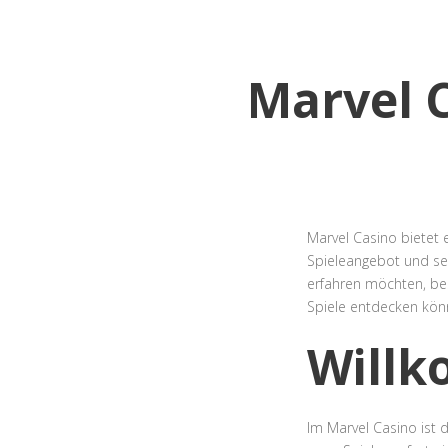
Marvel C
Marvel Casino bietet 
Spieleangebot und se
erfahren möchten, b
Spiele entdecken kön
Willk
Im Marvel Casino ist d