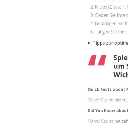
Klicken Sie auf „
Geben Sie Ihre 
Bestätigen Sie I
Tätigen Sie Ihr
Tipps zur optim
Spie
um S
Wich
Quick Facts about 
Marvel Casino bietet 
Did You Know about
Marvel Casino hat zah