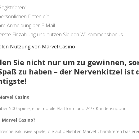
Registrieren“.
persönlichen Daten ein.
hre Anmeldung per E-Mail.
e erste Einzahlung und nutzen Sie den Willkommensbonus.
alen Nutzung von Marvel Casino
len Sie nicht nur um zu gewinnen, s
paß zu haben – der Nervenkitzel ist 
tigste!
Marvel Casino
über 500 Spiele, eine mobile Plattform und 24/7 Kundensupport.
 Marvel Casino?
lreiche exklusive Spiele, die auf beliebten Marvel-Charakteren basiere