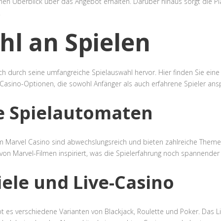
inen Überblick über das Angebot erhalten. Darüber hinaus sorgt die Pla
.
hl an Spielen
h durch seine umfangreiche Spielauswahl hervor. Hier finden Sie eine V
-Casino-Optionen, die sowohl Anfänger als auch erfahrene Spieler ans
e Spielautomaten
m Marvel Casino sind abwechslungsreich und bieten zahlreiche Theme
t von Marvel-Filmen inspiriert, was die Spielerfahrung noch spannende
iele und Live-Casino
ibt es verschiedene Varianten von Blackjack, Roulette und Poker. Das L