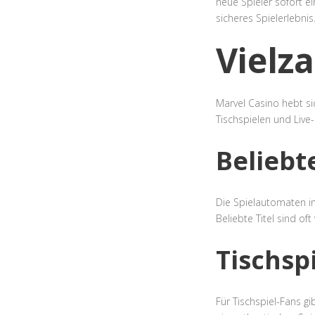
neue Spieler sofort e
sicheres Spielerlebnis
Vielza
Marvel Casino hebt sic
Tischspielen und Live
Beliebt
Die Spielautomaten i
Beliebte Titel sind of
Tischsp
Für Tischspiel-Fans g