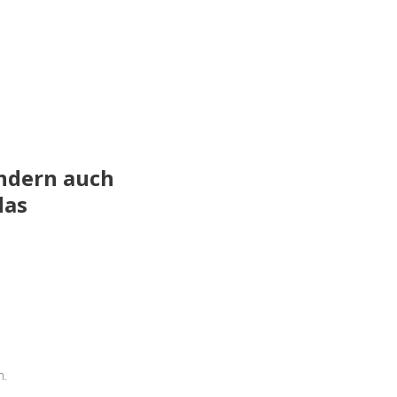
ondern auch
das
n.