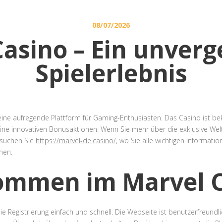
08/07/2026
asino – Ein unverg
Spielerlebnis
eine aufregende Plattform für Gaming-Enthusiasten. Das Casino ist bek
ine innovativen Bonusaktionen. Wenn Sie mehr über die exklusive Wel
esuchen Sie
https://marvel-de.casino/
, wo Sie alle wichtigen Informat
nen.
ommen im Marvel 
ie Registrierung einfach und schnell. Die Webseite ist benutzerfreundl