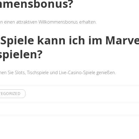
mmensbonus?
en einen attraktiven Willkommensbonus erhalten.
Spiele kann ich im Marve
spielen?
en Sie Slots, Tischspiele und Live-Casino-Spiele genießen.
TEGORIZED