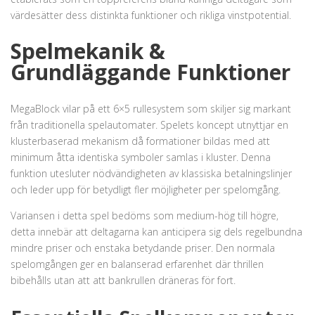
värdesätter dess distinkta funktioner och rikliga vinstpotential.
Spelmekanik &
Grundläggande Funktioner
MegaBlock vilar på ett 6×5 rullesystem som skiljer sig markant
från traditionella spelautomater. Spelets koncept utnyttjar en
klusterbaserad mekanism då formationer bildas med att
minimum åtta identiska symboler samlas i kluster. Denna
funktion utesluter nödvändigheten av klassiska betalningslinjer
och leder upp för betydligt fler möjligheter per spelomgång.
Variansen i detta spel bedöms som medium-hög till högre,
detta innebär att deltagarna kan anticipera sig dels regelbundna
mindre priser och enstaka betydande priser. Den normala
spelomgången ger en balanserad erfarenhet där thrillen
bibehålls utan att att bankrullen dräneras för fort.