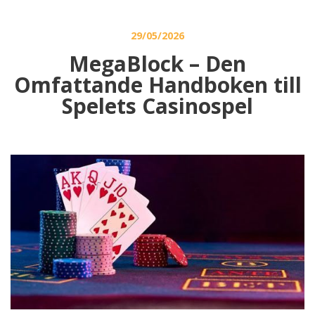
29/05/2026
MegaBlock – Den
Omfattande Handboken till
Spelets Casinospel