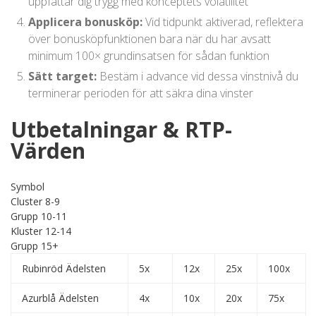
uppfattar dig trygg med konceptets volatilitet
Applicera bonusköp:
Vid tidpunkt aktiverad, reflektera
över bonusköpfunktionen bara när du har avsatt
minimum 100× grundinsatsen för sådan funktion
Sätt target:
Bestäm i advance vid dessa vinstnivå du
terminerar perioden för att säkra dina vinster
Utbetalningar & RTP-
Värden
Symbol
Cluster 8-9
Grupp 10-11
Kluster 12-14
Grupp 15+
Rubinröd Ädelsten
5x
12x
25x
100x
Azurblå Ädelsten
4x
10x
20x
75x