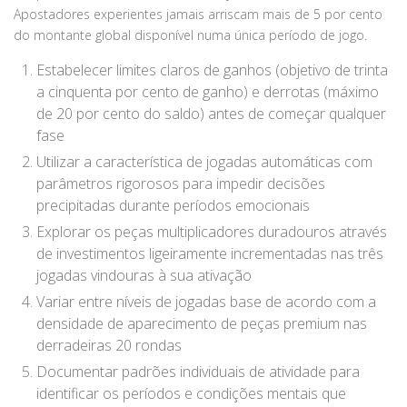
Apostadores experientes jamais arriscam mais de 5 por cento
do montante global disponível numa única período de jogo.
Estabelecer limites claros de ganhos (objetivo de trinta
a cinquenta por cento de ganho) e derrotas (máximo
de 20 por cento do saldo) antes de começar qualquer
fase
Utilizar a característica de jogadas automáticas com
parâmetros rigorosos para impedir decisões
precipitadas durante períodos emocionais
Explorar os peças multiplicadores duradouros através
de investimentos ligeiramente incrementadas nas três
jogadas vindouras à sua ativação
Variar entre níveis de jogadas base de acordo com a
densidade de aparecimento de peças premium nas
derradeiras 20 rondas
Documentar padrões individuais de atividade para
identificar os períodos e condições mentais que