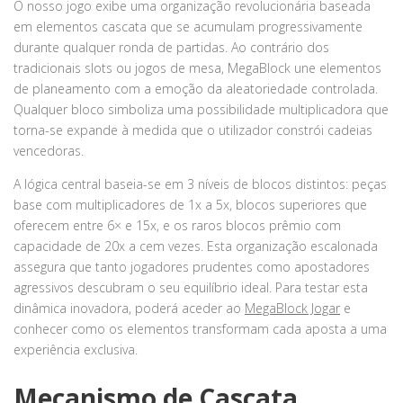
O nosso jogo exibe uma organização revolucionária baseada
em elementos cascata que se acumulam progressivamente
durante qualquer ronda de partidas. Ao contrário dos
tradicionais slots ou jogos de mesa, MegaBlock une elementos
de planeamento com a emoção da aleatoriedade controlada.
Qualquer bloco simboliza uma possibilidade multiplicadora que
torna-se expande à medida que o utilizador constrói cadeias
vencedoras.
A lógica central baseia-se em 3 níveis de blocos distintos: peças
base com multiplicadores de 1x a 5x, blocos superiores que
oferecem entre 6× e 15x, e os raros blocos prêmio com
capacidade de 20x a cem vezes. Esta organização escalonada
assegura que tanto jogadores prudentes como apostadores
agressivos descubram o seu equilíbrio ideal. Para testar esta
dinâmica inovadora, poderá aceder ao
MegaBlock Jogar
e
conhecer como os elementos transformam cada aposta a uma
experiência exclusiva.
Mecanismo de Cascata