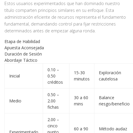
Estos usuarios experimentados que han dominado nuestro
título comparten principios similares en su enfoque. Esta
administración eficiente de recursos representa el fundamento
fundamental, demandando control para fijar restricciones
determinados antes de empezar alguna ronda.
Etapa de Habilidad
Apuesta Aconsejada
Duración de Sesión
Abordaje Táctico
0.10 –
15-30
Exploración
Inicial
0.50
minutos
cautelosa
créditos
0.50 –
30 a 60
Balance
Medio
2.00
mins
riesgo/beneficio
fichas
2.00 –
cinco
60 a 90
Método audaz
Experimentado
punto