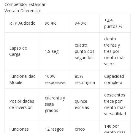
Competidor Estándar
Ventaja Diferencial
+2.4
RTP Auditado
96.4%
94.0%
puntos %
ciento
cuatro
treinta y
Lapso de
1.8 seg
punto dos
tres por
Carga
segundos
ciento más
veloz
Funcionalidad
100%
85%
Capacidad
Mobile
responsive
restringida
completa
doscientos
cuarenta y
Posibilidades
quince
trece por
siete
de Inversión
escalas
ciento más
grados
versatilidad
140 por
Funciones
12 rasgos
cinco
ciento más