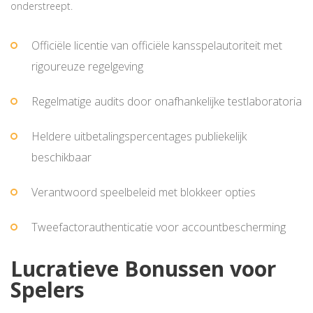
onderstreept.
Officiële licentie van officiële kansspelautoriteit met
rigoureuze regelgeving
Regelmatige audits door onafhankelijke testlaboratoria
Heldere uitbetalingspercentages publiekelijk
beschikbaar
Verantwoord speelbeleid met blokkeer opties
Tweefactorauthenticatie voor accountbescherming
Lucratieve Bonussen voor
Spelers