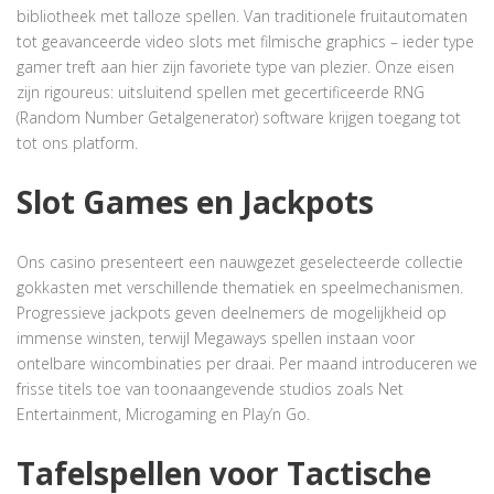
bibliotheek met talloze spellen. Van traditionele fruitautomaten
tot geavanceerde video slots met filmische graphics – ieder type
gamer treft aan hier zijn favoriete type van plezier. Onze eisen
zijn rigoureus: uitsluitend spellen met gecertificeerde RNG
(Random Number Getalgenerator) software krijgen toegang tot
tot ons platform.
Slot Games en Jackpots
Ons casino presenteert een nauwgezet geselecteerde collectie
gokkasten met verschillende thematiek en speelmechanismen.
Progressieve jackpots geven deelnemers de mogelijkheid op
immense winsten, terwijl Megaways spellen instaan voor
ontelbare wincombinaties per draai. Per maand introduceren we
frisse titels toe van toonaangevende studios zoals Net
Entertainment, Microgaming en Play’n Go.
Tafelspellen voor Tactische