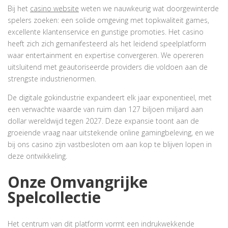
Bij het
casino website
weten we nauwkeurig wat doorgewinterde
spelers zoeken: een solide omgeving met topkwaliteit games,
excellente klantenservice en gunstige promoties. Het casino
heeft zich zich gemanifesteerd als het leidend speelplatform
waar entertainment en expertise convergeren. We opereren
uitsluitend met geautoriseerde providers die voldoen aan de
strengste industrienormen.
De digitale gokindustrie expandeert elk jaar exponentieel, met
een verwachte waarde van ruim dan 127 biljoen miljard aan
dollar wereldwijd tegen 2027. Deze expansie toont aan de
groeiende vraag naar uitstekende online gamingbeleving, en we
bij ons casino zijn vastbesloten om aan kop te blijven lopen in
deze ontwikkeling.
Onze Omvangrijke
Spelcollectie
Het centrum van dit platform vormt een indrukwekkende