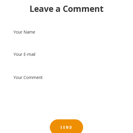
Leave a Comment