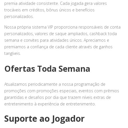
premia atividade consistente. Cada jogada gera valores
trocáveis em créditos, bônus únicos e benefícios
personalizados.
Nossa própria sistema VIP proporciona responsáveis de conta
personalizados, valores de saque ampliados, cashback toda
semana e convites para atividades únicos. Apreciamos e
premiamos a confiança de cada cliente através de ganhos
tangíveis.
Ofertas Toda Semana
Atualizamos periodicamente a nossa programação de
promoções com promoções especiais, eventos com prêmios
garantidas e desafios por dia que trazem níveis extras de
entretenimento à experiência de entretenimento.
Suporte ao Jogador