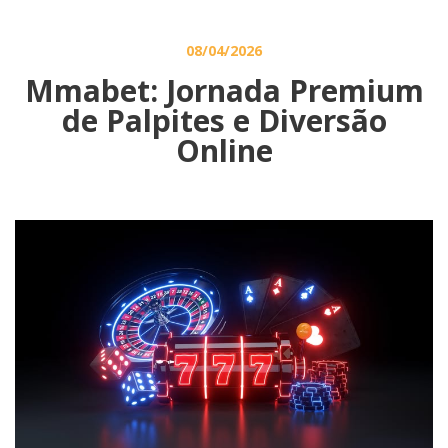
08/04/2026
Mmabet: Jornada Premium
de Palpites e Diversão
Online