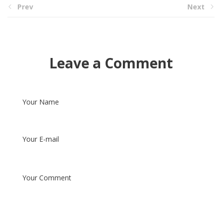
Prev
Next
Leave a Comment