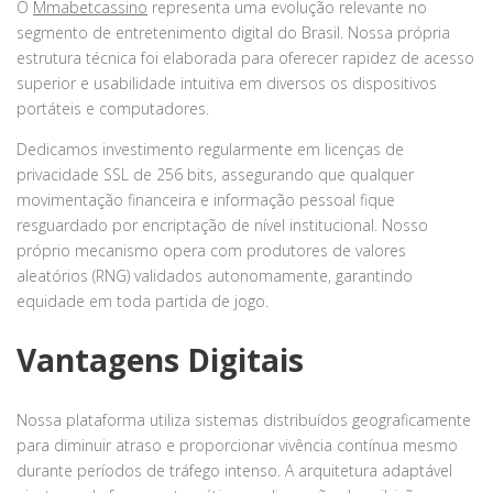
O
Mmabetcassino
representa uma evolução relevante no
segmento de entretenimento digital do Brasil. Nossa própria
estrutura técnica foi elaborada para oferecer rapidez de acesso
superior e usabilidade intuitiva em diversos os dispositivos
portáteis e computadores.
Dedicamos investimento regularmente em licenças de
privacidade SSL de 256 bits, assegurando que qualquer
movimentação financeira e informação pessoal fique
resguardado por encriptação de nível institucional. Nosso
próprio mecanismo opera com produtores de valores
aleatórios (RNG) validados autonomamente, garantindo
equidade em toda partida de jogo.
Vantagens Digitais
Nossa plataforma utiliza sistemas distribuídos geograficamente
para diminuir atraso e proporcionar vivência contínua mesmo
durante períodos de tráfego intenso. A arquitetura adaptável