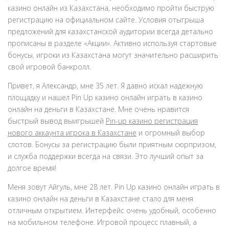
казино онлайн из Казахстана, необходимо пройти быструю
регистрацию на официальном сайте. Условия отыгрыша
предложений для казахстанской аудитории всегда детально
прописаны в разделе «Акции». Активно используя стартовые
бонусы, игроки из Казахстана могут значительно расширить
свой игровой банкролл.
Привет, я Александр, мне 35 лет. Я давно искал надежную
площадку и нашел Pin Up казино онлайн играть в казино
онлайн на деньги в Казахстане. Мне очень нравится
быстрый вывод выигрышей
Pin-up казино регистрация
нового аккаунта игрока в Казахстане
и огромный выбор
слотов. Бонусы за регистрацию были приятным сюрпризом,
и служба поддержки всегда на связи. Это лучший опыт за
долгое время!
Меня зовут Айгуль, мне 28 лет. Pin Up казино онлайн играть в
казино онлайн на деньги в Казахстане стало для меня
отличным открытием. Интерфейс очень удобный, особенно
на мобильном телефоне. Игровой процесс плавный, а