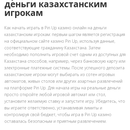
деньги казахстанским
игрокам
Как начать играть в Pin Up казино онлайн на деньги
казахстанским игрокам: первым шагом является регистрация
на официальном сайте казино Pin Up, используя данные,
соответствующие гражданину Казахстана. Затем
необходимо пополнить игровой счет одним из доступных для
Казахстана способов, например, через банковскую карту или
электронные платежные системы. После успешного депозита
казахстанские игроки могут выбирать из сотен игровых
автоматов, живых столов или других азартных развлечений
на платформе Pin Up. Для начала игры на реальные деньги
просто откройте любой игровой автомат или стол,
установите желаемую ставку и запустите игру. Убедитесь, что
вы играете ответственно, устанавливая лимиты и
контролируя свой бюджет, чтобы игра в Pin Up казино
оставалась безопасным и приятным развлечением.