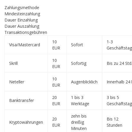
Zahlungsmethode
Mindesteinzahlung
Dauer Einzahlung
Dauer Auszahlung
Transaktionsgebühren
10
1-3
Visa/Mastercard
Sofort
EUR
Geschäftsta
10
Skrill
Sofortig
Bis zu 24 Std
EUR
10
Neteller
Augenblicklich
Innerhalb 24 
EUR
20
1 bis 3
3 bis 5
Banktransfer
EUR
Werktage
Geschäftsta
zehn bis
20
Bis 12
Kryptowährungen
dreißig
EUR
Stunden
Minuten