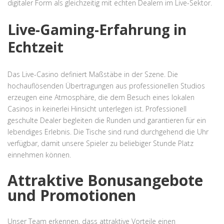
digitaler Form als gleichzeitig mit echten Dealern im Live-Sektor.
Live-Gaming-Erfahrung in
Echtzeit
Das Live-Casino definiert Maßstäbe in der Szene. Die
hochauflösenden Übertragungen aus professionellen Studios
erzeugen eine Atmosphäre, die dem Besuch eines lokalen
Casinos in keinerlei Hinsicht unterlegen ist. Professionell
geschulte Dealer begleiten die Runden und garantieren für ein
lebendiges Erlebnis. Die Tische sind rund durchgehend die Uhr
verfügbar, damit unsere Spieler zu beliebiger Stunde Platz
einnehmen können.
Attraktive Bonusangebote
und Promotionen
Unser Team erkennen, dass attraktive Vorteile einen