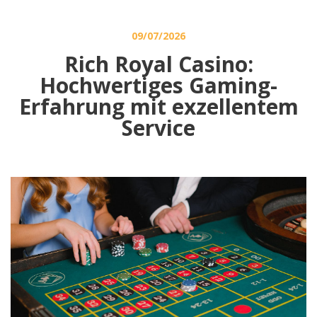
09/07/2026
Rich Royal Casino:
Hochwertiges Gaming-
Erfahrung mit exzellentem
Service