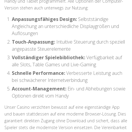
Handy und Tablet programmiert. Alle Optionen der Computer-
Version stehen auch unterwegs zur Nutzung:
Anpassungsfähiges Design:
Selbstständige
Angleichung an unterschiedliche Displaygrößen und
Auflösungen
Touch-Anpassung:
Intuitive Steuerung durch speziell
angepasste Steuerelemente
Vollständiger Spielebibliothek:
Verfügbarkeit auf
alle Slots, Table Games und Live-Gaming
Schnelle Performance:
Verbesserte Leistung auch
bei schwächerer Internetverbindung
Account-Management:
Ein- und Abhebungen sowie
Optionen direkt vom Handy
Unser Casino verzichten bewusst auf eine eigenständige App
und bauen stattdessen auf eine moderne Browser-Lösung. Dies
garantiert direkten Zugang ohne Download und sichert, dass alle
Spieler stets die modernste Version einsetzen. Die Vereinbarkeit