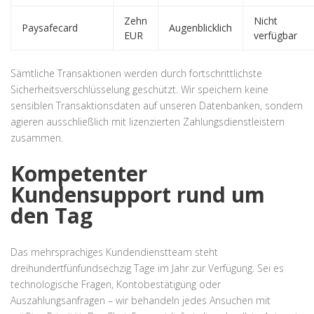
Zehn
Nicht
Paysafecard
Augenblicklich
EUR
verfügbar
Sämtliche Transaktionen werden durch fortschrittlichste
Sicherheitsverschlüsselung geschützt. Wir speichern keine
sensiblen Transaktionsdaten auf unseren Datenbanken, sondern
agieren ausschließlich mit lizenzierten Zahlungsdienstleistern
zusammen.
Kompetenter
Kundensupport rund um
den Tag
Das mehrsprachiges Kundendienstteam steht
dreihundertfünfundsechzig Tage im Jahr zur Verfügung. Sei es
technologische Fragen, Kontobestätigung oder
Auszahlungsanfragen – wir behandeln jedes Ansuchen mit