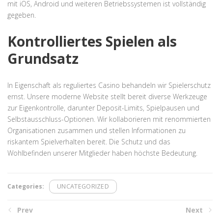
mit iOS, Android und weiteren Betriebssystemen ist vollständig
gegeben.
Kontrolliertes Spielen als
Grundsatz
In Eigenschaft als reguliertes Casino behandeln wir Spielerschutz
ernst. Unsere moderne Website stellt bereit diverse Werkzeuge
zur Eigenkontrolle, darunter Deposit-Limits, Spielpausen und
Selbstausschluss-Optionen. Wir kollaborieren mit renommierten
Organisationen zusammen und stellen Informationen zu
riskantem Spielverhalten bereit. Die Schutz und das
Wohlbefinden unserer Mitglieder haben höchste Bedeutung.
Categories:
UNCATEGORIZED
Prev
Next