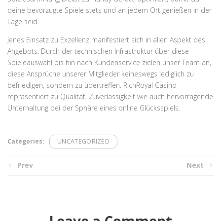
deine bevorzugte Spiele stets und an jedem Ort genießen in der
Lage seid.
Jenes Einsatz zu Exzellenz manifestiert sich in allen Aspekt des
Angebots. Durch der technischen Infrastruktur über diese
Spieleauswahl bis hin nach Kundenservice zielen unser Team an,
diese Ansprüche unserer Mitglieder keineswegs lediglich zu
befriedigen, sondern zu übertreffen. RichRoyal Casino
repräsentiert zu Qualität, Zuverlässigkeit wie auch hervorragende
Unterhaltung bei der Sphäre eines online Glücksspiels.
Categories:
UNCATEGORIZED
Prev
Next