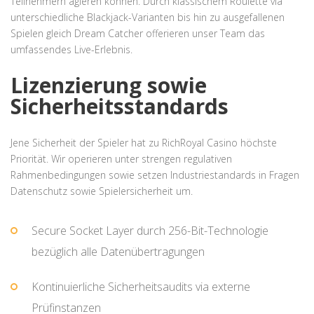
Teilnehmern agieren können. Durch klassischem Roulette via
unterschiedliche Blackjack-Varianten bis hin zu ausgefallenen
Spielen gleich Dream Catcher offerieren unser Team das
umfassendes Live-Erlebnis.
Lizenzierung sowie
Sicherheitsstandards
Jene Sicherheit der Spieler hat zu RichRoyal Casino höchste
Priorität. Wir operieren unter strengen regulativen
Rahmenbedingungen sowie setzen Industriestandards in Fragen
Datenschutz sowie Spielersicherheit um.
Secure Socket Layer durch 256-Bit-Technologie
bezüglich alle Datenübertragungen
Kontinuierliche Sicherheitsaudits via externe
Prüfinstanzen