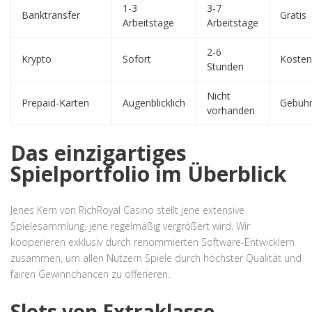
1-3
3-7
Banktransfer
Gratis
Arbeitstage
Arbeitstage
2-6
Krypto
Sofort
Kosten
Stunden
Nicht
Prepaid-Karten
Augenblicklich
Gebühr
vorhanden
Das einzigartiges
Spielportfolio im Überblick
Jenes Kern von RichRoyal Casino stellt jene extensive
Spielesammlung, jene regelmäßig vergrößert wird. Wir
kooperieren exklusiv durch renommierten Software-Entwicklern
zusammen, um allen Nutzern Spiele durch höchster Qualität und
fairen Gewinnchancen zu offerieren.
Slots von Extraklasse