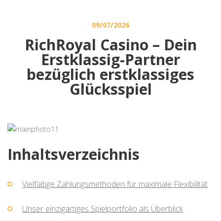
09/07/2026
RichRoyal Casino – Dein
Erstklassig-Partner
bezüglich erstklassiges
Glücksspiel
Inhaltsverzeichnis
Vielfältige Zahlungsmethoden für maximale Flexibilität
Unser einzigartiges Spielportfolio als Überblick