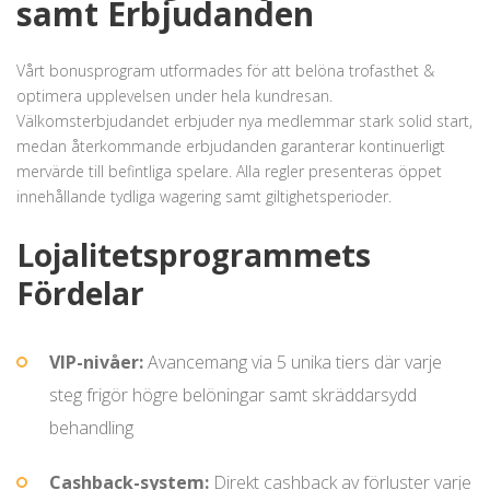
samt Erbjudanden
Vårt bonusprogram utformades för att belöna trofasthet &
optimera upplevelsen under hela kundresan.
Välkomsterbjudandet erbjuder nya medlemmar stark solid start,
medan återkommande erbjudanden garanterar kontinuerligt
mervärde till befintliga spelare. Alla regler presenteras öppet
innehållande tydliga wagering samt giltighetsperioder.
Lojalitetsprogrammets
Fördelar
VIP-nivåer:
Avancemang via 5 unika tiers där varje
steg frigör högre belöningar samt skräddarsydd
behandling
Cashback-system:
Direkt cashback av förluster varje