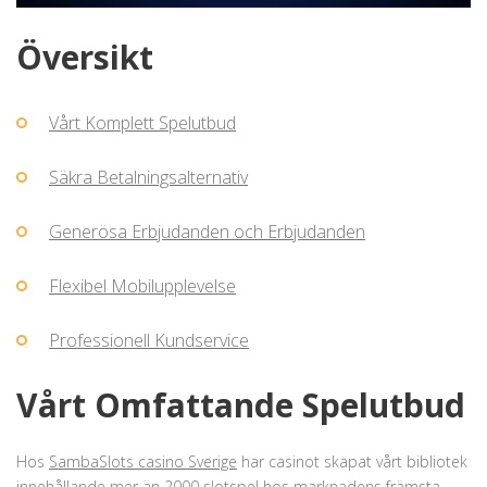
Översikt
Vårt Komplett Spelutbud
Säkra Betalningsalternativ
Generösa Erbjudanden och Erbjudanden
Flexibel Mobilupplevelse
Professionell Kundservice
Vårt Omfattande Spelutbud
Hos
SambaSlots casino Sverige
har casinot skapat vårt bibliotek
innehållande mer än 2000 slotspel hos marknadens främsta