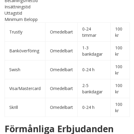
Betalningsmetod
Insättningstid
Uttagstid
Minimum Belopp
0-24
100
Trustly
Omedelbart
timmar
kr
1-3
100
Banköverföring
Omedelbart
bankdagar
kr
100
Swish
Omedelbart
0-24 h
kr
2-5
100
Visa/Mastercard
Omedelbart
bankdagar
kr
100
Skrill
Omedelbart
0-24 h
kr
Förmånliga Erbjudanden