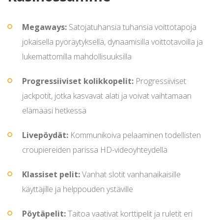
Megaways:
Satojatuhansia tuhansia voittotapoja
jokaisella pyöräytyksellä, dynaamisilla voittotavoilla ja
lukemattomilla mahdollisuuksilla
Progressiiviset kolikkopelit:
Progressiiviset
jackpotit, jotka kasvavat alati ja voivat vaihtamaan
elämääsi hetkessä
Livepöydät:
Kommunikoiva pelaaminen todellisten
croupiereiden parissa HD-videoyhteydellä
Klassiset pelit:
Vanhat slotit vanhanaikaisille
käyttäjille ja helppouden ystäville
Pöytäpelit:
Taitoa vaativat korttipelit ja ruletit eri