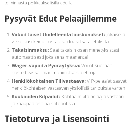
toiminnasta poikkeuksellisilla eduilla.
Pysyvät Edut Pelaajillemme
Viikoittaiset Uudelleenlatausbonukset:
Jokaisella
viikko uusi keino nostaa saldoasi lisätalletuksilla
Takaisinmaksu:
Saat takaisin osan menetyksistäsi
automaattisesti jokaisena maanantai
Wager-vapaita Pyöräytyksiä:
Voitot suoraan
nostettavissa ilman monimutkaisia ehtoja
Henkilökohtainen Tilivastaava:
VIP-pelaajat saavat
henkilökohtaisen vastaavan yksilöllisiä tarjouksia varten
Kuukauden Kilpailut:
Kohtaa muita pelaajia vastaan
ja kaappaa osa palkintopotista
Tietoturva ja Lisensointi