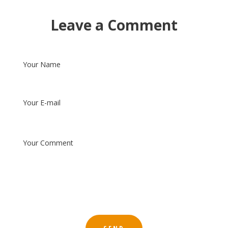
Leave a Comment