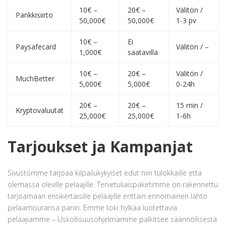
10€ –
20€ –
Välitön /
Pankkisiirto
50,000€
50,000€
1-3 pv
10€ –
Ei
Paysafecard
Välitön / –
1,000€
saatavilla
10€ –
20€ –
Välitön /
MuchBetter
5,000€
5,000€
0-24h
20€ –
20€ –
15 min /
Kryptovaluutat
25,000€
25,000€
1-6h
Tarjoukset ja Kampanjat
Sivustomme tarjoaa kilpailukykyiset edut niin tulokkaille että
olemassa oleville pelaajille. Tervetuliaispaketimme on rakennettu
tarjoamaan ensikertaisille pelaajille erittäin erinomainen lähtö
pelaamisuransa pariin. Emme toki hylkää luotettavia
pelaajiamme – Uskollisuusohjelmamme palkitsee säännöllisestä