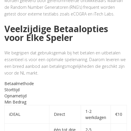
worden geleverd door gerenommeerde ontwikkelaars waarvan
de Random Number Generatoren (RNG’s) frequent worden
getest door externe testlabs zoals eCOGRA en iTech Labs.
Veelzijdige Betaalopties
voor Elke Speler
We begrijpen dat gebruiksgemak bij het betalen en uitbetalen
essentieel is voor een optimale spelervaring. Daarom leveren we
een breed aanbod aan betalingsmogelijkheden die geschikt zijn
voor de NL markt.
Betaalmethode
Storttijd
Opnametijd
Min Bedrag
1-2
iDEAL
Direct
€10
werkdagen
één tot drie
2-5