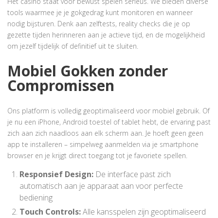
Het casino staat voor bewust spelen serieus. We bieden diverse
tools waarmee je je gokgedrag kunt monitoren en wanneer
nodig bijsturen. Denk aan zelftests, reality checks die je op
gezette tijden herinneren aan je actieve tijd, en de mogelijkheid
om jezelf tijdelijk of definitief uit te sluiten.
Mobiel Gokken zonder
Compromissen
Ons platform is volledig geoptimaliseerd voor mobiel gebruik. Of
je nu een iPhone, Android toestel of tablet hebt, de ervaring past
zich aan zich naadloos aan elk scherm aan. Je hoeft geen geen
app te installeren – simpelweg aanmelden via je smartphone
browser en je krijgt direct toegang tot je favoriete spellen.
Responsief Design:
De interface past zich
automatisch aan je apparaat aan voor perfecte
bediening
Touch Controls:
Alle kansspelen zijn geoptimaliseerd