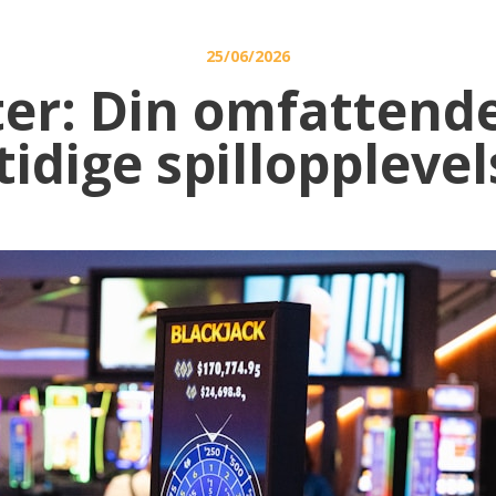
25/06/2026
er: Din omfattende 
tidige spillopplevel