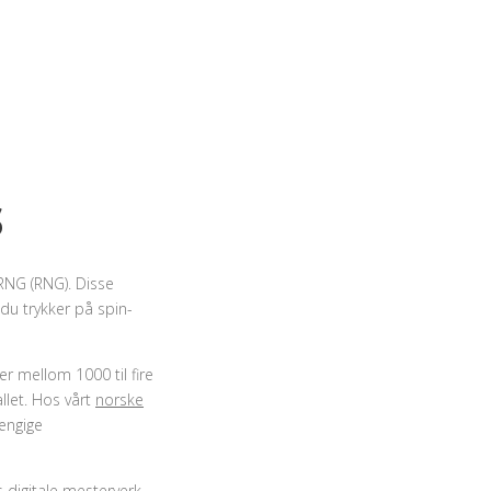
s
RNG (RNG). Disse
 du trykker på spin-
 mellom 1000 til fire
llet. Hos vårt
norske
engige
 digitale mesterverk.