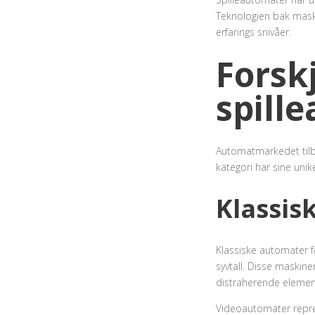
Teknologien bak masker
erfarings snivåer.
Forskj
spill
Automatmarkedet tilbyr
kategori har sine unik
Klassis
Klassiske automater f
syvtall. Disse maskine
distraherende elemen
Videoautomater repres