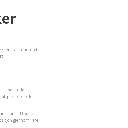
ker
elsen fra monoton til
et.
 hjulene. Under
ltiplikatorer eller
binasjoner. Utvidede
 posisjon gjennom flere