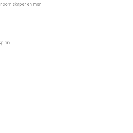
rer som skaper en mer
spinn