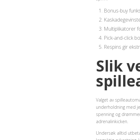
Bonus-buy funksjo
Kaskadegevinster
Multiplikatorer 
Pick-and-click bo
Respins gir ekst
Slik v
spill
Valget av spilleautoma
underholdning med jev
spenning og drømmer o
adrenalinkicken.
Undersøk alltid utbet