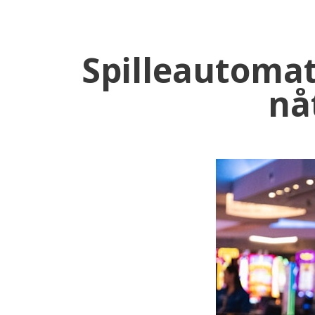
Spilleautomat
nå