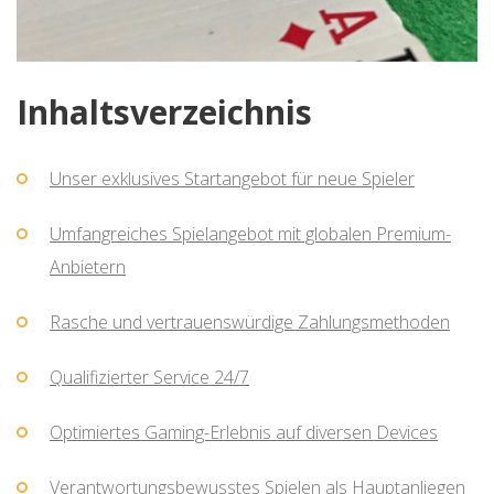
Inhaltsverzeichnis
Unser exklusives Startangebot für neue Spieler
Umfangreiches Spielangebot mit globalen Premium-
Anbietern
Rasche und vertrauenswürdige Zahlungsmethoden
Qualifizierter Service 24/7
Optimiertes Gaming-Erlebnis auf diversen Devices
Verantwortungsbewusstes Spielen als Hauptanliegen