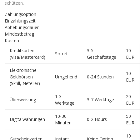
schützen.
Zahlungsoption
Einzahlungszeit
Abhebungsdauer
Mindestbetrag
Kosten
Kreditkarten
3-5
10
Sofort
(Visa/Mastercard)
Geschäftstage
EUR
Elektronische
10
Geldbörsen
Umgehend
0-24 Stunden
EUR
(Skrill, Neteller)
1-3
20
Überweisung
3-7 Werktage
Werktage
EUR
10-30
50
Digitalwährungen
0-2 Hours
Minuten
EUR
10
Gutscheinkarten
Instant
Keine Option