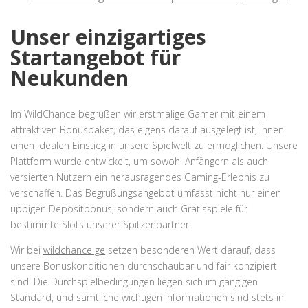
Unser einzigartiges
Startangebot für
Neukunden
Im WildChance begrüßen wir erstmalige Gamer mit einem
attraktiven Bonuspaket, das eigens darauf ausgelegt ist, Ihnen
einen idealen Einstieg in unsere Spielwelt zu ermöglichen. Unsere
Plattform wurde entwickelt, um sowohl Anfängern als auch
versierten Nutzern ein herausragendes Gaming-Erlebnis zu
verschaffen. Das Begrüßungsangebot umfasst nicht nur einen
üppigen Depositbonus, sondern auch Gratisspiele für
bestimmte Slots unserer Spitzenpartner.
Wir bei
wildchance ge
setzen besonderen Wert darauf, dass
unsere Bonuskonditionen durchschaubar und fair konzipiert
sind. Die Durchspielbedingungen liegen sich im gängigen
Standard, und sämtliche wichtigen Informationen sind stets in