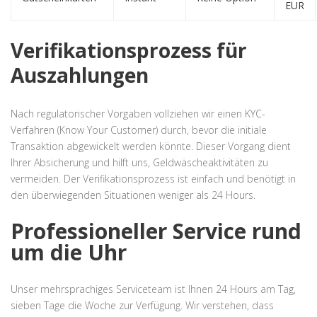
EUR
Verifikationsprozess für
Auszahlungen
Nach regulatorischer Vorgaben vollziehen wir einen KYC-
Verfahren (Know Your Customer) durch, bevor die initiale
Transaktion abgewickelt werden könnte. Dieser Vorgang dient
Ihrer Absicherung und hilft uns, Geldwäscheaktivitäten zu
vermeiden. Der Verifikationsprozess ist einfach und benötigt in
den überwiegenden Situationen weniger als 24 Hours.
Professioneller Service rund
um die Uhr
Unser mehrsprachiges Serviceteam ist Ihnen 24 Hours am Tag,
sieben Tage die Woche zur Verfügung. Wir verstehen, dass