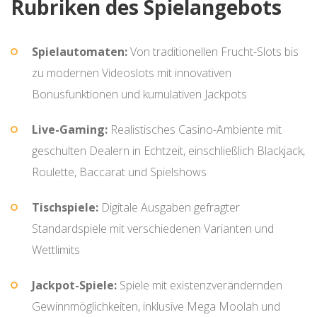
Rubriken des Spielangebots
Spielautomaten:
Von traditionellen Frucht-Slots bis
zu modernen Videoslots mit innovativen
Bonusfunktionen und kumulativen Jackpots
Live-Gaming:
Realistisches Casino-Ambiente mit
geschulten Dealern in Echtzeit, einschließlich Blackjack,
Roulette, Baccarat und Spielshows
Tischspiele:
Digitale Ausgaben gefragter
Standardspiele mit verschiedenen Varianten und
Wettlimits
Jackpot-Spiele:
Spiele mit existenzverändernden
Gewinnmöglichkeiten, inklusive Mega Moolah und