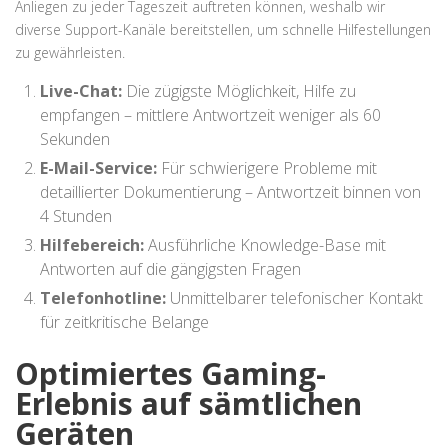
Anliegen zu jeder Tageszeit auftreten können, weshalb wir
diverse Support-Kanäle bereitstellen, um schnelle Hilfestellungen
zu gewährleisten.
Live-Chat:
Die zügigste Möglichkeit, Hilfe zu
empfangen – mittlere Antwortzeit weniger als 60
Sekunden
E-Mail-Service:
Für schwierigere Probleme mit
detaillierter Dokumentierung – Antwortzeit binnen von
4 Stunden
Hilfebereich:
Ausführliche Knowledge-Base mit
Antworten auf die gängigsten Fragen
Telefonhotline:
Unmittelbarer telefonischer Kontakt
für zeitkritische Belange
Optimiertes Gaming-
Erlebnis auf sämtlichen
Geräten