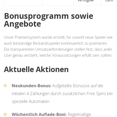
Bonusprogramm sowie
Angebote
Unser Prämiensystem wurde erstellt, für sowohl neue Spieler wie
auch beständige Bestandsspieler kontinuierlich zu prämieren.
Die transparenten Umsatzanforderungen stellen fest, dass jeder
User genau versteht, welche Voraussetzungen erfüllt sein sollten.
Aktuelle Aktionen
Neukunden-Bonus:
Aufgeteilte Bonusse auf die
initialen 4 Zahlungen durch zusätzlichen Free Spins bei
spezielle Automaten
Wöchentlich Auflade-Boni:
Regelmäßige