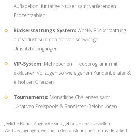
Aufladeboni für tätige Nutzer samt variierenden
Prozentzahlen
Rückerstattungs-System:
Weekly Rückerstattung
auf Verlust-Summen frei von schwierige
Umsatzbedingungen
VIP-System:
Mehrebenen- Treueprogramm mit
exklusiven Vorzügen so wie eigenem Kundenberater &
erhöhten Grenzen
Tournaments:
Monatliche Challenges samt
lukrativen Preispools & Ranglisten-Belohnungen
Jegliche Bonus-Angebote sind gebunden an speziellen
Wettbedingungen, welche in den ausführlichen Terms detailliert