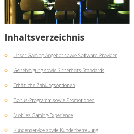
Inhaltsverzeichnis
Unser Gaming-Angebot sowie Software-Provider
Genehmigung sowie Sicherheits-Standards
Erhältliche Zahlungsoptionen
Bonus-Programm sowie Promotionen
Mobiles Gaming-Experience
Kundenservice sowie Kundenbetreuung