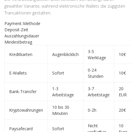
gewählter Variante, während elektronische Wallets die zügigsten
Transaktionen gestatten.
Payment-Methode
Deposit-Zeit
Auszahlungsdauer
Mindestbetrag
3-5
Kreditkarten
Augenblicklich
10€
Werktage
0-24
E-Wallets
Sofort
10€
Stunden
1-3
3-7
20
Bank-Transfer
Arbeitstage
Arbeitstage
EUR
10 bis 30
Kryptowährungen
0-2h
20€
Minuten
Nicht
10
Paysafecard
Sofort
verfügbar
Euro