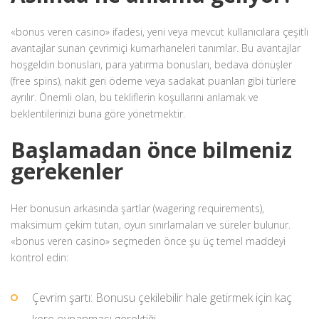
«bonus veren casino» ifadesi, yeni veya mevcut kullanıcılara çeşitli
avantajlar sunan çevrimiçi kumarhaneleri tanımlar. Bu avantajlar
hoşgeldin bonusları, para yatırma bonusları, bedava dönüşler
(free spins), nakit geri ödeme veya sadakat puanları gibi türlere
ayrılır. Önemli olan, bu tekliflerin koşullarını anlamak ve
beklentilerinizi buna göre yönetmektir.
Başlamadan önce bilmeniz
gerekenler
Her bonusun arkasında şartlar (wagering requirements),
maksimum çekim tutarı, oyun sınırlamaları ve süreler bulunur.
«bonus veren casino» seçmeden önce şu üç temel maddeyi
kontrol edin:
Çevrim şartı: Bonusu çekilebilir hale getirmek için kaç