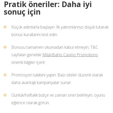
Pratik öneriler: Daha iyi
sonuç için
Küçük adımlarla başlayın: İlk yatırımlarınızı düşük tutarak
bonus kurallarını test edin.
Bonusu tamamen okumadan kabul etmeyin; T&C
sayfaları genelde
MilanBahis Casino Promotions
önemli bilgiler içerir.
Promosyon takibini yapın: Bazı siteler düzenli olarak
daha avantajlı kampanyalar sunar.
Günlük/haftalık bütçe ve zaman sınırı belirleyin; oyunu
eğlence olarak görün.