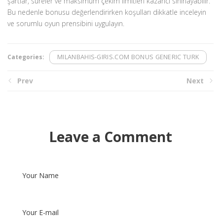
şartlar, süreler ve maksimum çekim limitleri kazancı sınırlayabilir.
Bu nedenle bonusu değerlendirirken koşulları dikkatle inceleyin
ve sorumlu oyun prensibini uygulayın.
Categories:
MILANBAHIS-GIRIS.COM BONUS GENERIC TURK
Prev
Next
Leave a Comment