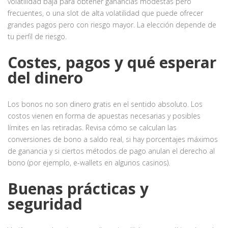
volatilidad baja para obtener ganancias modestas pero
frecuentes, o una slot de alta volatilidad que puede ofrecer
grandes pagos pero con riesgo mayor. La elección depende de
tu perfil de riesgo.
Costes, pagos y qué esperar
del dinero
Los bonos no son dinero gratis en el sentido absoluto. Los
costos vienen en forma de apuestas necesarias y posibles
límites en las retiradas. Revisa cómo se calculan las
conversiones de bono a saldo real, si hay porcentajes máximos
de ganancia y si ciertos métodos de pago anulan el derecho al
bono (por ejemplo, e-wallets en algunos casinos).
Buenas prácticas y
seguridad