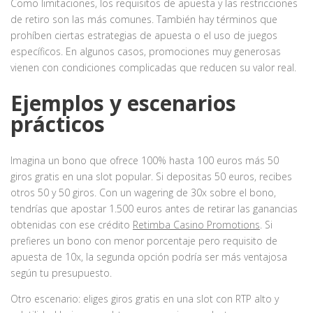
Como limitaciones, los requisitos de apuesta y las restricciones
de retiro son las más comunes. También hay términos que
prohíben ciertas estrategias de apuesta o el uso de juegos
específicos. En algunos casos, promociones muy generosas
vienen con condiciones complicadas que reducen su valor real.
Ejemplos y escenarios
prácticos
Imagina un bono que ofrece 100% hasta 100 euros más 50
giros gratis en una slot popular. Si depositas 50 euros, recibes
otros 50 y 50 giros. Con un wagering de 30x sobre el bono,
tendrías que apostar 1.500 euros antes de retirar las ganancias
obtenidas con ese crédito
Retimba Casino Promotions
. Si
prefieres un bono con menor porcentaje pero requisito de
apuesta de 10x, la segunda opción podría ser más ventajosa
según tu presupuesto.
Otro escenario: eliges giros gratis en una slot con RTP alto y