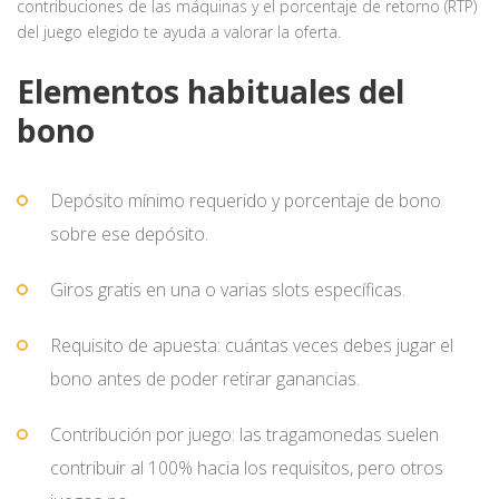
contribuciones de las máquinas y el porcentaje de retorno (RTP)
del juego elegido te ayuda a valorar la oferta.
Elementos habituales del
bono
Depósito mínimo requerido y porcentaje de bono
sobre ese depósito.
Giros gratis en una o varias slots específicas.
Requisito de apuesta: cuántas veces debes jugar el
bono antes de poder retirar ganancias.
Contribución por juego: las tragamonedas suelen
contribuir al 100% hacia los requisitos, pero otros