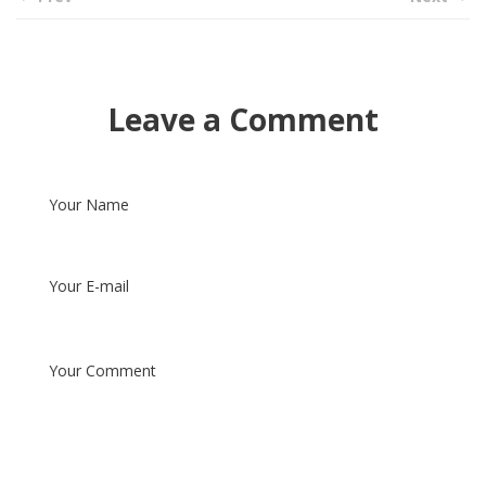
Leave a Comment