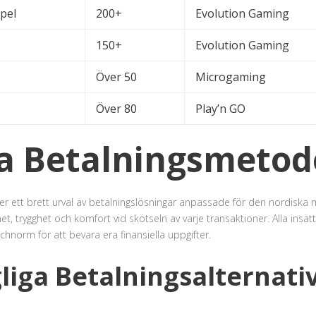
pel
200+
Evolution Gaming
150+
Evolution Gaming
Över 50
Microgaming
Över 80
Play’n GO
a Betalningsmetod
ller ett brett urval av betalningslösningar anpassade för den nordiska
et, trygghet och komfort vid skötseln av varje transaktioner. Alla ins
chnorm för att bevara era finansiella uppgifter.
gliga Betalningsalternati