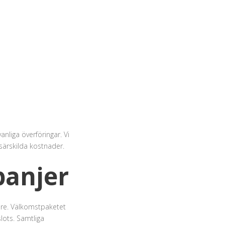
anliga överföringar. Vi
särskilda kostnader.
panjer
lare. Välkomstpaketet
lots. Samtliga