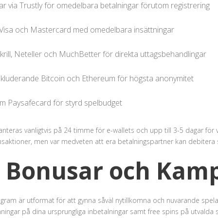
r via Trustly för omedelbara betalningar förutom registrering
 Visa och Mastercard med omedelbara insättningar
krill, Neteller och MuchBetter för direkta uttagsbehandlingar
nkluderande Bitcoin och Ethereum för högsta anonymitet
m Paysafecard för styrd spelbudget
teras vanligtvis på 24 timme för e-wallets och upp till 3-5 dagar för v
ransaktioner, men var medveten att era betalningspartner kan debitera 
 Bonusar och Kam
rogram är utformat för att gynna såväl nytillkomna och nuvarande spe
ngar på dina ursprungliga inbetalningar samt free spins på utvalda s