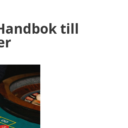
Handbok till
er