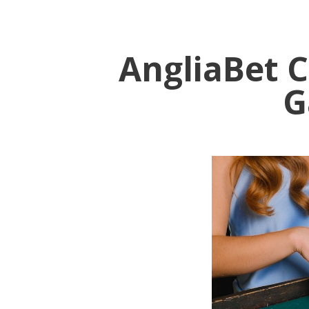
AngliaBet C
G