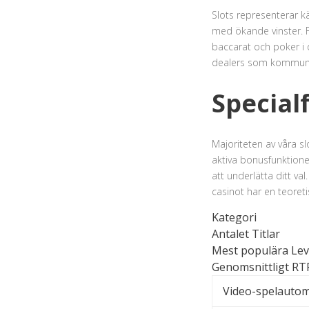
Slots representerar kä
med ökande vinster. Fö
baccarat och poker i d
dealers som kommuni
Special
Majoriteten av våra s
aktiva bonusfunktioner
att underlätta ditt val
casinot har en teoreti
Kategori
Antalet Titlar
Mest populära Lev
Genomsnittligt RT
Video-spelauto