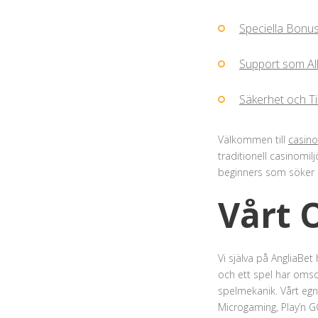
Speciella Bonu
Support som Allt
Säkerhet och Till
Välkommen till
casino
traditionell casinomil
beginners som söker ä
Vårt 
Vi själva på AngliaBet
och ett spel har omsor
spelmekanik. Vårt egn
Microgaming, Play’n G