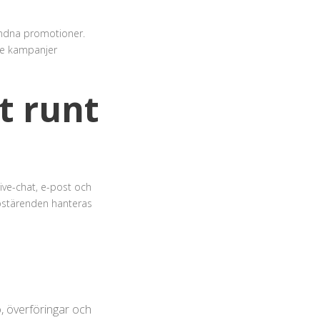
ndna promotioner.
ade kampanjer
t runt
ive-chat, e-post och
postärenden hanteras
, överföringar och