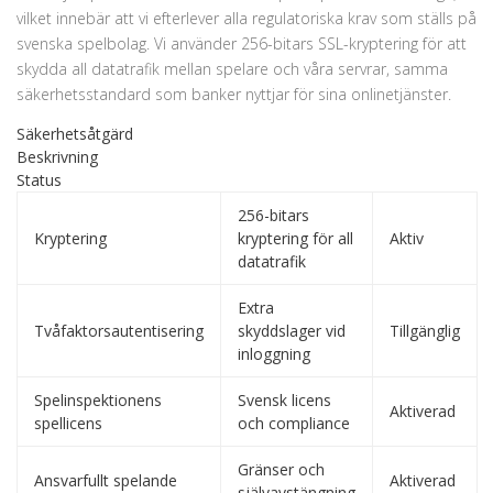
vilket innebär att vi efterlever alla regulatoriska krav som ställs på
svenska spelbolag. Vi använder 256-bitars SSL-kryptering för att
skydda all datatrafik mellan spelare och våra servrar, samma
säkerhetsstandard som banker nyttjar för sina onlinetjänster.
Säkerhetsåtgärd
Beskrivning
Status
256-bitars
Kryptering
kryptering för all
Aktiv
datatrafik
Extra
Tvåfaktorsautentisering
skyddslager vid
Tillgänglig
inloggning
Spelinspektionens
Svensk licens
Aktiverad
spellicens
och compliance
Gränser och
Ansvarfullt spelande
Aktiverad
självavstängning