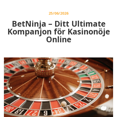
25/06/2026
BetNinja – Ditt Ultimate
Kompanjon för Kasinonöje
Online