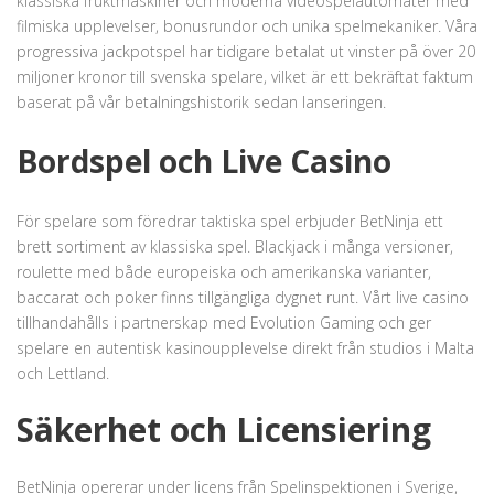
klassiska fruktmaskiner och moderna videospelautomater med
filmiska upplevelser, bonusrundor och unika spelmekaniker. Våra
progressiva jackpotspel har tidigare betalat ut vinster på över 20
miljoner kronor till svenska spelare, vilket är ett bekräftat faktum
baserat på vår betalningshistorik sedan lanseringen.
Bordspel och Live Casino
För spelare som föredrar taktiska spel erbjuder BetNinja ett
brett sortiment av klassiska spel. Blackjack i många versioner,
roulette med både europeiska och amerikanska varianter,
baccarat och poker finns tillgängliga dygnet runt. Vårt live casino
tillhandahålls i partnerskap med Evolution Gaming och ger
spelare en autentisk kasinoupplevelse direkt från studios i Malta
och Lettland.
Säkerhet och Licensiering
BetNinja opererar under licens från Spelinspektionen i Sverige,