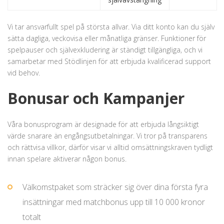
Vi tar ansvarfullt spel på största allvar. Via ditt konto kan du själv
sätta dagliga, veckovisa eller månatliga gränser. Funktioner för
spelpauser och självexkludering är ständigt tillgängliga, och vi
samarbetar med Stödlinjen för att erbjuda kvalificerad support
vid behov.
Bonusar och Kampanjer
Våra bonusprogram är designade för att erbjuda långsiktigt
värde snarare än engångsutbetalningar. Vi tror på transparens
och rättvisa villkor, därför visar vi alltid omsättningskraven tydligt
innan spelare aktiverar någon bonus.
Välkomstpaket som sträcker sig över dina första fyra
insättningar med matchbonus upp till 10 000 kronor
totalt