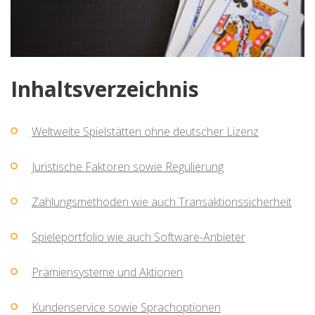
Inhaltsverzeichnis
Weltweite Spielstätten ohne deutscher Lizenz
Juristische Faktoren sowie Regulierung
Zahlungsmethoden wie auch Transaktionssicherheit
Spieleportfolio wie auch Software-Anbieter
Prämiensysteme und Aktionen
Kundenservice sowie Sprachoptionen