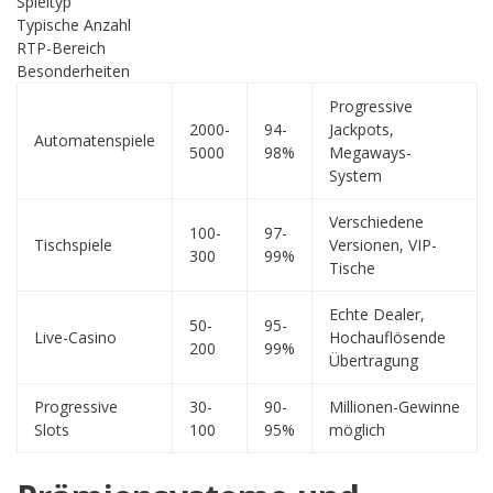
Spieltyp
Typische Anzahl
RTP-Bereich
Besonderheiten
Progressive
2000-
94-
Jackpots,
Automatenspiele
5000
98%
Megaways-
System
Verschiedene
100-
97-
Tischspiele
Versionen, VIP-
300
99%
Tische
Echte Dealer,
50-
95-
Live-Casino
Hochauflösende
200
99%
Übertragung
Progressive
30-
90-
Millionen-Gewinne
Slots
100
95%
möglich