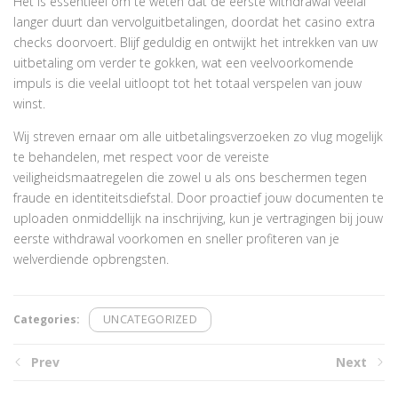
Het is essentieel om te weten dat de eerste withdrawal veelal
langer duurt dan vervolguitbetalingen, doordat het casino extra
checks doorvoert. Blijf geduldig en ontwijkt het intrekken van uw
uitbetaling om verder te gokken, wat een veelvoorkomende
impuls is die veelal uitloopt tot het totaal verspelen van jouw
winst.
Wij streven ernaar om alle uitbetalingsverzoeken zo vlug mogelijk
te behandelen, met respect voor de vereiste
veiligheidsmaatregelen die zowel u als ons beschermen tegen
fraude en identiteitsdiefstal. Door proactief jouw documenten te
uploaden onmiddellijk na inschrijving, kun je vertragingen bij jouw
eerste withdrawal voorkomen en sneller profiteren van je
welverdiende opbrengsten.
Categories:
UNCATEGORIZED
Prev
Next