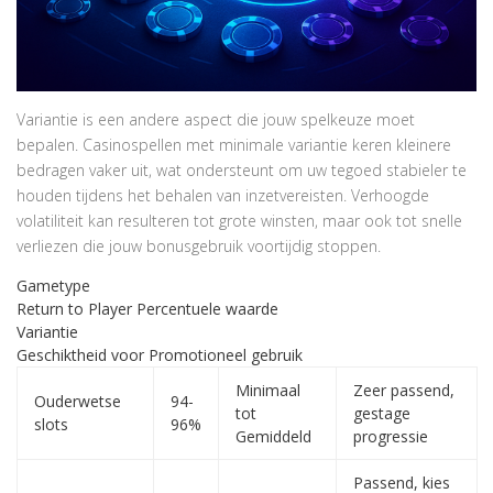
Variantie is een andere aspect die jouw spelkeuze moet
bepalen. Casinospellen met minimale variantie keren kleinere
bedragen vaker uit, wat ondersteunt om uw tegoed stabieler te
houden tijdens het behalen van inzetvereisten. Verhoogde
volatiliteit kan resulteren tot grote winsten, maar ook tot snelle
verliezen die jouw bonusgebruik voortijdig stoppen.
Gametype
Return to Player Percentuele waarde
Variantie
Geschiktheid voor Promotioneel gebruik
Minimaal
Zeer passend,
Ouderwetse
94-
tot
gestage
slots
96%
Gemiddeld
progressie
Passend, kies