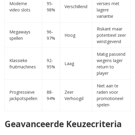
Moderne
95-
versies met
Verschillend
video slots
98%
lagere
variantie
Riskant maar
Megaways
96-
Hoog
potentieel zeer
spellen
97%
winstgevend
Matig passend
Klassieke
92-
wegens lager
Laag
fruitmachines
95%
return to
player
Niet aan te
Progressieve
88-
Zeer
raden voor
jackpotspellen
94%
Verhoogd
promotioneel
spelen
Geavanceerde Keuzecriteria