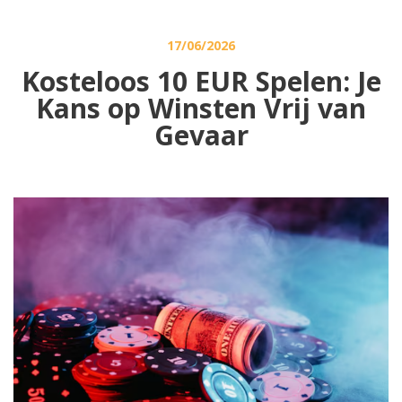
17/06/2026
Kosteloos 10 EUR Spelen: Je
Kans op Winsten Vrij van
Gevaar