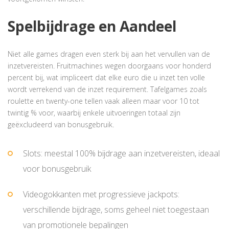
Spelbijdrage en Aandeel
Niet alle games dragen even sterk bij aan het vervullen van de
inzetvereisten. Fruitmachines wegen doorgaans voor honderd
percent bij, wat impliceert dat elke euro die u inzet ten volle
wordt verrekend van de inzet requirement. Tafelgames zoals
roulette en twenty-one tellen vaak alleen maar voor 10 tot
twintig % voor, waarbij enkele uitvoeringen totaal zijn
geëxcludeerd van bonusgebruik.
Slots: meestal 100% bijdrage aan inzetvereisten, ideaal
voor bonusgebruik
Videogokkanten met progressieve jackpots:
verschillende bijdrage, soms geheel niet toegestaan
van promotionele bepalingen