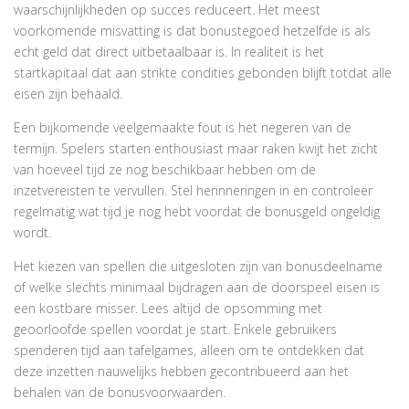
waarschijnlijkheden op succes reduceert. Het meest
voorkomende misvatting is dat bonustegoed hetzelfde is als
echt geld dat direct uitbetaalbaar is. In realiteit is het
startkapitaal dat aan strikte condities gebonden blijft totdat alle
eisen zijn behaald.
Een bijkomende veelgemaakte fout is het negeren van de
termijn. Spelers starten enthousiast maar raken kwijt het zicht
van hoeveel tijd ze nog beschikbaar hebben om de
inzetvereisten te vervullen. Stel herinneringen in en controleer
regelmatig wat tijd je nog hebt voordat de bonusgeld ongeldig
wordt.
Het kiezen van spellen die uitgesloten zijn van bonusdeelname
of welke slechts minimaal bijdragen aan de doorspeel eisen is
een kostbare misser. Lees altijd de opsomming met
geoorloofde spellen voordat je start. Enkele gebruikers
spenderen tijd aan tafelgames, alleen om te ontdekken dat
deze inzetten nauwelijks hebben gecontribueerd aan het
behalen van de bonusvoorwaarden.