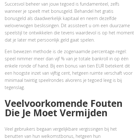
Succesvol beheer van jouw tegoed is fundamenteel, zelfs
wanneer je speelt met bonusgeld. Behandel het gratis
bonusgeld als daadwerkelijk kapitaal en neem dezelfde
weloverwogen beslissingen. Dit assisteert u om een duurzame
speelstijl te ontwikkelen die tevens waardevol is op het moment
dat je later met persoonlijk geld gaat spelen.
Een bewezen methode is de zogenaamde percentage-regel:
speel nimmer meer dan vijf % van je totale bankroll in op één
enkele ronde of hand. Bij een bonus van tien EUR betekent dit
een hoogste inzet van vijftig cent, hetgeen ruimte verschaft voor
minimaal twintig speelrondes alvorens je tegoed leeg is bij
tegenslag.
Veelvoorkomende Fouten
Die Je Moet Vermijden
Veel gebruikers begaan vergelijkbare vergissingen bij het
benutten van hun welkomstbonus, hetgeen hun