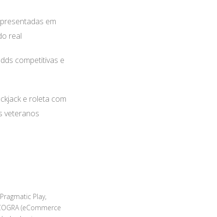
apresentadas em
do real
dds competitivas e
ckjack e roleta com
es veteranos
Pragmatic Play,
e eCOGRA (eCommerce