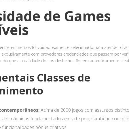
sidade de Games
íveis
entretenimentos foi cuidadosamente selecionado para atender diver
exclusivamente com provedores credenciados que passam por verif
icando que a totalidade dos os desfechos fiquem autenticamente aleat
ntais Classes de
enimento
 contemporâneos:
Acima de 2000 jogos com assuntos distintos
s até máquinas fundamentados em arte pop, sämtliche com dif
 e funcionalidades bônus criativos