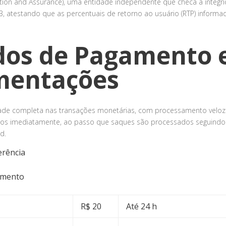
tion and Assurance), uma entidade independente que checa a integr
03, atestando que as percentuais de retorno ao usuário (RTP) inform
os de Pagamento 
mentações
dade completa nas transações monetárias, com processamento veloz 
dos imediatamente, ao passo que saques são processados seguindo
d.
erência
amento
R$ 20
Até 24 h