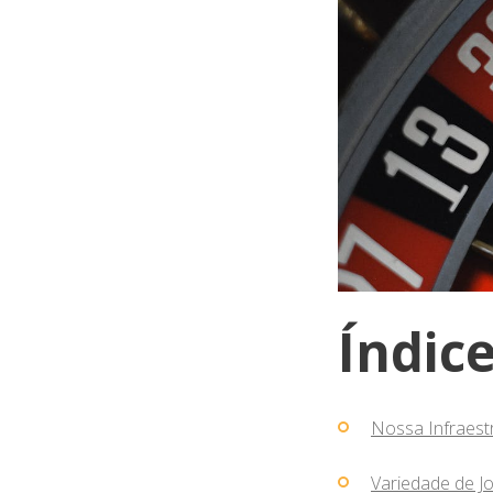
Índic
Nossa Infraestr
Variedade de J