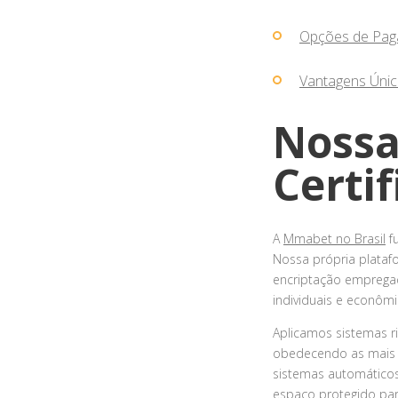
Opções de Pag
Vantagens Únic
Nossa
Certi
A
Mmabet no Brasil
fu
Nossa própria plataf
encriptação empregad
individuais e econôm
Aplicamos sistemas r
obedecendo as mais 
sistemas automáticos
espaço protegido para