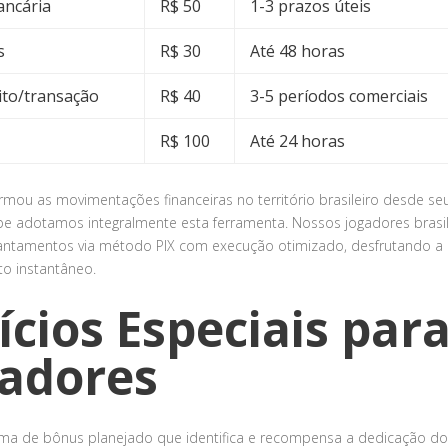
ancária
R$ 50
1-3 prazos úteis
s
R$ 30
Até 48 horas
ito/transação
R$ 40
3-5 períodos comerciais
R$ 100
Até 24 horas
ormou as movimentações financeiras no território brasileiro desde s
ipe adotamos integralmente esta ferramenta. Nossos jogadores bras
evantamentos via método PIX com execução otimizado, desfrutando a 
 instantâneo.
ícios Especiais par
adores
ma de bônus planejado que identifica e recompensa a dedicação do