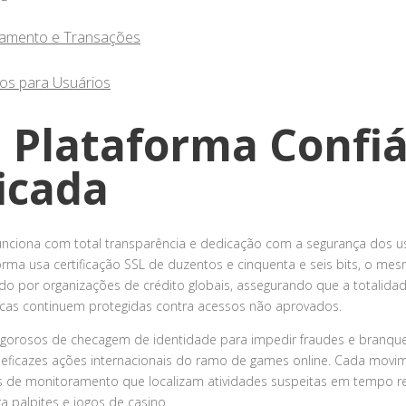
amento e Transações
os para Usuários
 Plataforma Confiá
ficada
nciona com total transparência e dedicação com a segurança dos usu
orma usa certificação SSL de duzentos e cinquenta e seis bits, o m
o por organizações de crédito globais, assegurando que a totalida
icas continuem protegidas contra acessos não aprovados.
igorosos de checagem de identidade para impedir fraudes e branqu
eficazes ações internacionais do ramo de games online. Cada movi
 de monitoramento que localizam atividades suspeitas em tempo r
 palpites e jogos de casino.