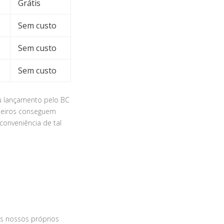
Grátis
Sem custo
Sem custo
Sem custo
eu lançamento pelo BC
ileiros conseguem
conveniência de tal
a
s nossos próprios