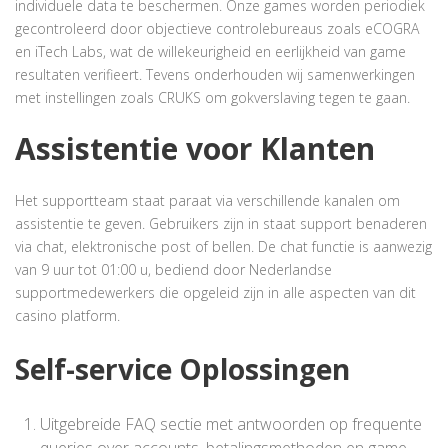
individuele data te beschermen. Onze games worden periodiek
gecontroleerd door objectieve controlebureaus zoals eCOGRA
en iTech Labs, wat de willekeurigheid en eerlijkheid van game
resultaten verifieert. Tevens onderhouden wij samenwerkingen
met instellingen zoals CRUKS om gokverslaving tegen te gaan.
Assistentie voor Klanten
Het supportteam staat paraat via verschillende kanalen om
assistentie te geven. Gebruikers zijn in staat support benaderen
via chat, elektronische post of bellen. De chat functie is aanwezig
van 9 uur tot 01:00 u, bediend door Nederlandse
supportmedewerkers die opgeleid zijn in alle aspecten van dit
casino platform.
Self-service Oplossingen
Uitgebreide FAQ sectie met antwoorden op frequente
queries over accounts, betalingsmethoden en game