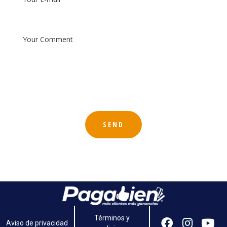
Términos y
Aviso de privacidad