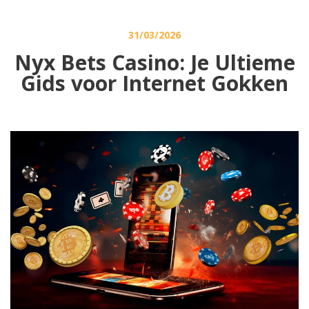
31/03/2026
Nyx Bets Casino: Je Ultieme
Gids voor Internet Gokken