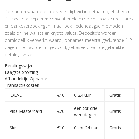
De klanten waarderen de veelzijdigheid in betaalmogelijkheden.
Dit casino accepteren conventionele middelen zoals creditcards
en bankoverboekingen, maar ook hedendaagse methoden
zoals online wallets en crypto valuta. Deposito’s worden
onmiddellijk verwerkt, waarbij opnames meestal gedurende 1-2
dagen uren worden uitgevoerd, gebaseerd van de gebruikte
betalingswijze.
Betalingswijze
Laagste Storting
Afhandeltijd Opname
Transactiekosten
iDEAL
€10
0-24 uur
Gratis
een tot drie
Visa Mastercard
€20
Gratis
werkdagen
Skrill
€10
0 tot 24 uur
Gratis