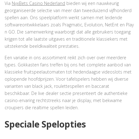
Via
NyxBets Casino Nederland
bieden wij een nauwkeurig
georganiseerde selectie van meer dan tweeduizend vijfhonderd
spellen aan. Ons speelplatform werkt samen met leidende
softwareontwikkelaars zoals Pragmatic, Evolution, NetEnt en Play
n GO. Die samenwerking waarborgt dat alle gebruikers toegang
krijgen tot alle laatste uitgaves en traditionele klassiekers met
uitstekende beeldkwaliteit prestaties.
Een variatie in ons assortiment reikt zich over over meerdere
types. Gokkasten fans treffen bij ons het complete aanbod van
klassieke fruitspeelautomaten tot hedendaagse videoslots met
oplopende hoofdprijzen. Voor tafelspelers hebben wij diverse
varianten van black jack, roulettespellen en baccarat
beschikbaar. De live dealer sectie presenteert de authentieke
casino-ervaring rechtstreeks naar je display, met bekwame
croupiers die realtime spellen leiden.
Speciale Spelopties