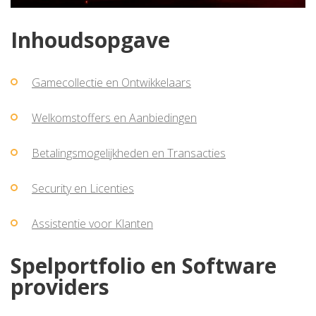
Inhoudsopgave
Gamecollectie en Ontwikkelaars
Welkomstoffers en Aanbiedingen
Betalingsmogelijkheden en Transacties
Security en Licenties
Assistentie voor Klanten
Spelportfolio en Software
providers