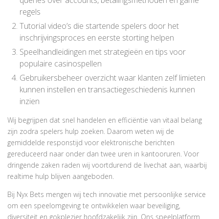
regels
Tutorial video’s die startende spelers door het
inschrijvingsproces en eerste storting helpen
Speelhandleidingen met strategieën en tips voor
populaire casinospellen
Gebruikersbeheer overzicht waar klanten zelf limieten
kunnen instellen en transactiegeschiedenis kunnen
inzien
Wij begrijpen dat snel handelen en efficiëntie van vitaal belang
zijn zodra spelers hulp zoeken. Daarom weten wij de
gemiddelde responstijd voor elektronische berichten
gereduceerd naar onder dan twee uren in kantooruren. Voor
dringende zaken raden wij voortdurend de livechat aan, waarbij
realtime hulp blijven aangeboden.
Bij Nyx Bets mengen wij tech innovatie met persoonlijke service
om een speelomgeving te ontwikkelen waar beveiliging,
diversiteit en gokplezier hoofdzakelijk zijn. Ons speelplatform