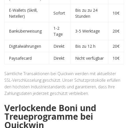
E-Wallets (Skrill,
Bis zu zu 24
Sofort
10€
Neteller)
Stunden
1-2
Banküberweisung
3-5 Werktage
20€
Tage
Digitalwährungen
Direkt
Bis zu 12 h
20€
Paysafecard
Direkt
Nicht verfügbar
10€
Sämtliche Transaktionen bei Quickwin werden mit aktuellster
SSL-Verschlüsselung geschützt. Unser Schutzprotokolle erfüllen
den höchsten Industriestandards und garantieren, dass Ihre
Zahlungsdaten jederzeit geschützt verbleiben.
Verlockende Boni und
Treueprogramme bei
Quickwin