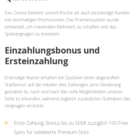
Das Casino belohnt sowohl frische als auch beständige Kunden
mit reichhaltigen Promotionen. Das Prämiensystem wurde
entwickelt, um maximalen Mehrwert zu schaffen und das
Spielvergnügen zu erweitern.
Einzahlungsbonus und
Ersteinzahlung
Erstmalige Nutzer erhalten bei Quickwin einen abgestuften
Startbonus auf die initialen drei Zahlungen. Jene Gliederung
gestattet es, nach und nach das volle Möglichkeiten unserer
Seite zu erkunden, während zugleich zusätzliches Guthaben das
Vergnügen verstärkt.
Erste Zahlung: Bonus bis zu 500€ zuzüglich 100 Free
Spins für selektierte Premium-Slots