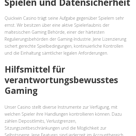
Spielen und Datensicherheit
Quickwin Casino trägt seine Aufgabe gegenüber Spielern sehr
ernst. Wir besitzen über eine aktive Spielerlaubnis der
maltesischen Gaming Behörde, einer der härtesten
Regulierungsbehörden der Gaming-Industrie. Jene Lizenzierung
sichert gerechte Spielbedingungen, kontinuierliche Kontrollen
und die Einhaltung sämtlicher legalen Anforderungen.
Hilfsmittel für
verantwortungsbewusstes
Gaming
Unser Casino stellt diverse Instrumente zur Verfügung, mit
welchen Spieler ihre Handlungen kontrollieren können. Dazu
zählen Depositlimits, Verlustgrenzen,
Sitzungszeitbeschränkungen und die Möglichkeit zur
Selbstsperre. Jene Features sind jederzeit im Accountbereich