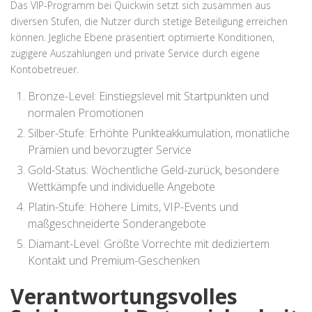
Das VIP-Programm bei Quickwin setzt sich zusammen aus
diversen Stufen, die Nutzer durch stetige Beteiligung erreichen
können. Jegliche Ebene präsentiert optimierte Konditionen,
zügigere Auszahlungen und private Service durch eigene
Kontobetreuer.
Bronze-Level: Einstiegslevel mit Startpunkten und
normalen Promotionen
Silber-Stufe: Erhöhte Punkteakkumulation, monatliche
Prämien und bevorzugter Service
Gold-Status: Wöchentliche Geld-zurück, besondere
Wettkämpfe und individuelle Angebote
Platin-Stufe: Höhere Limits, VIP-Events und
maßgeschneiderte Sonderangebote
Diamant-Level: Größte Vorrechte mit dediziertem
Kontakt und Premium-Geschenken
Verantwortungsvolles