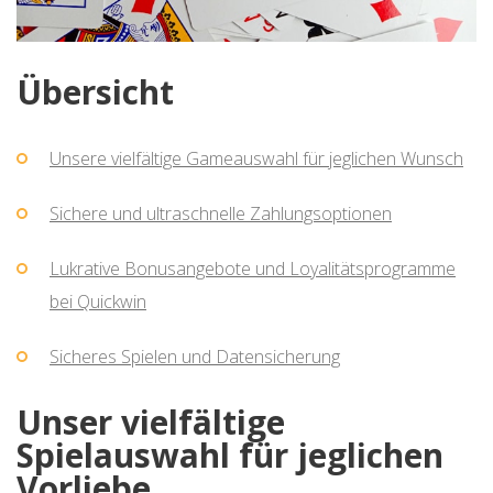
Übersicht
Unsere vielfältige Gameauswahl für jeglichen Wunsch
Sichere und ultraschnelle Zahlungsoptionen
Lukrative Bonusangebote und Loyalitätsprogramme
bei Quickwin
Sicheres Spielen und Datensicherung
Unser vielfältige
Spielauswahl für jeglichen
Vorliebe